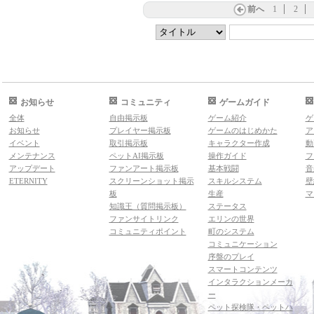
前へ
1
2
お知らせ
コミュニティ
ゲームガイド
全体
自由掲示板
ゲーム紹介
ゲ
お知らせ
プレイヤー掲示板
ゲームのはじめかた
ア
イベント
取引掲示板
キャラクター作成
動
メンテナンス
ペットAI掲示板
操作ガイド
フ
アップデート
ファンアート掲示板
基本戦闘
音
ETERNITY
スクリーンショット掲示
スキルシステム
壁
板
生産
マ
知識王（質問掲示板）
ステータス
ファンサイトリンク
エリンの世界
コミュニティポイント
町のシステム
コミュニケーション
序盤のプレイ
スマートコンテンツ
インタラクションメーカ
ー
ペット探検隊・ペットハ