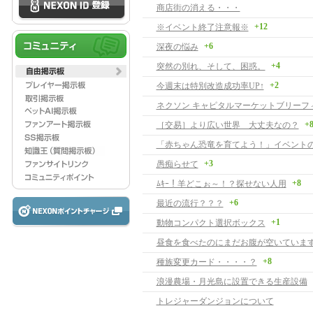
商店街の消える・・・
+12
※イベント終了注意報※
+6
深夜の悩み
+4
突然の別れ、そして、困惑。
+2
今週末は特別改造成功率UP↑
+
［交易］より広い世界 大丈夫なの？
「赤ちゃん恐竜を育てよう！」イベント
+3
愚痴らせて
+8
ﾑｷｰ！羊どこぉ～！？探せない人用
+6
最近の流行？？？
+1
動物コンパクト選択ボックス
昼食を食べたのにまだお腹が空いていま
+8
種族変更カード・・・・？
浪漫農場・月光島に設置できる生産設備
トレジャーダンジョンについて