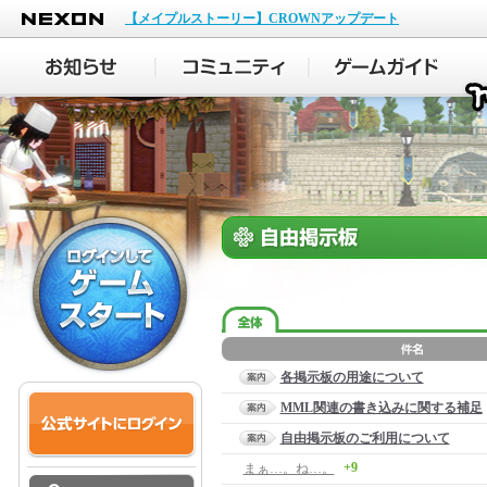
NEXON
【メイプルストーリー】CROWNアップデート
各掲示板の用途について
MML関連の書き込みに関する補足
自由掲示板のご利用について
+9
まぁ…。ね…。