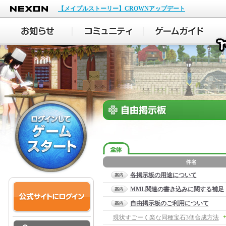
NEXON
【メイプルストーリー】CROWNアップデート
各掲示板の用途について
MML関連の書き込みに関する補足
自由掲示板のご利用について
+
現状すごーく楽な同種宝石3個合成方法