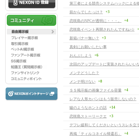
+3
前からでしたっけ？
+4
恋咲島のNPCが透明に・・・。
+
恋咲島イベント再開されたんですね♪☆
+3
新箱バナー無い？
真剣にお願いしたい事
+6
おんぶしよう
次回のアップデートに実装されたらいい
メンテどうした？
+8
メンテ明けない
+4
ＳＳ掲示板の画像ファイル容量
レアな人形カバンはもう販売しないの？
+14
嘘のようなホントの話
+3
恋咲島ストーリークエ
デフレ緩和してくださいというスレを立
+4
再掲「ティルコネイル帰還石」