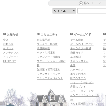
前へ
1
2
お知らせ
コミュニティ
ゲームガイド
全体
自由掲示板
ゲーム紹介
ゲ
お知らせ
プレイヤー掲示板
ゲームのはじめかた
ア
イベント
取引掲示板
キャラクター作成
動
メンテナンス
ペットAI掲示板
操作ガイド
フ
アップデート
ファンアート掲示板
基本戦闘
音
ETERNITY
スクリーンショット掲示
スキルシステム
壁
板
生産
マ
知識王（質問掲示板）
ステータス
ファンサイトリンク
エリンの世界
コミュニティポイント
町のシステム
コミュニケーション
序盤のプレイ
スマートコンテンツ
インタラクションメーカ
ー
ペット探検隊・ペットハ