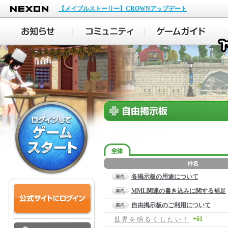
NEXON
【メイプルストーリー】CROWNアップデート
各掲示板の用途について
MML関連の書き込みに関する補足
自由掲示板のご利用について
+61
世 界 を 明 る く し た い ！