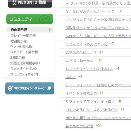
2chダンバにて衣料系・装備系のゲリラ露
+3
な、なにがおきたんだ・・・？
ダンジョンで手に入った装備は細工をよ
20数年経ってからのロナのアルカナは？
あれから5，6年。ギルドの人達は元気か
+7
うどんとそうめんについて
+2
恋咲島の名残……？
+38
コラボしねーかな
+4
ちょっとマビノギおやすみ♪☆
+4
ある？
テフドゥインハードは何のためのコンテ
+5
イベント２種商店の
+8
サブキャラでフライハイ（修正
+3
つよいあるかな よわいあるかな
ボールを相手のゴールにシュゥゥゥーッ
+54
各アルカナの評価