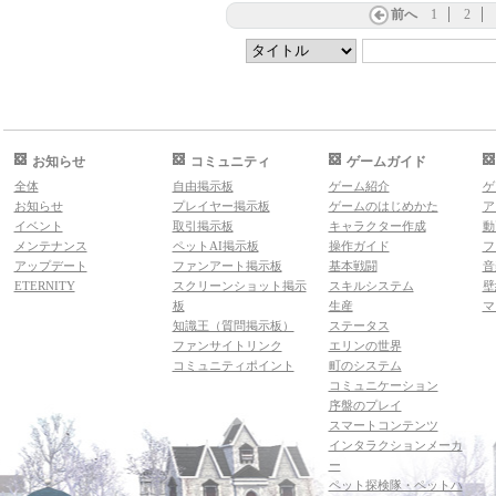
前へ
1
2
お知らせ
コミュニティ
ゲームガイド
全体
自由掲示板
ゲーム紹介
ゲ
お知らせ
プレイヤー掲示板
ゲームのはじめかた
ア
イベント
取引掲示板
キャラクター作成
動
メンテナンス
ペットAI掲示板
操作ガイド
フ
アップデート
ファンアート掲示板
基本戦闘
音
ETERNITY
スクリーンショット掲示
スキルシステム
壁
板
生産
マ
知識王（質問掲示板）
ステータス
ファンサイトリンク
エリンの世界
コミュニティポイント
町のシステム
コミュニケーション
序盤のプレイ
スマートコンテンツ
インタラクションメーカ
ー
ペット探検隊・ペットハ