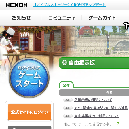
NEXON
【メイプルストーリー】CROWNアップデート
各掲示板の用途について
MML関連の書き込みに関する補足
自由掲示板のご利用について
+7
私がバンホールで苦悩する事。