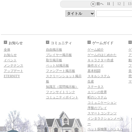
前へ
11
12
13
お知らせ
コミュニティ
ゲームガイド
全体
自由掲示板
ゲーム紹介
ゲ
お知らせ
プレイヤー掲示板
ゲームのはじめかた
ア
イベント
取引掲示板
キャラクター作成
動
メンテナンス
ペットAI掲示板
操作ガイド
フ
アップデート
ファンアート掲示板
基本戦闘
音
ETERNITY
スクリーンショット掲示
スキルシステム
壁
板
生産
マ
知識王（質問掲示板）
ステータス
ファンサイトリンク
エリンの世界
コミュニティポイント
町のシステム
コミュニケーション
序盤のプレイ
スマートコンテンツ
インタラクションメーカ
ー
ペット探検隊・ペットハ