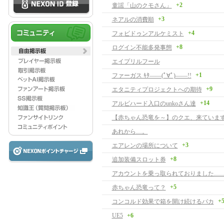
+2
童謡「山のクモさん」
+3
ネアルの消費順
+4
フォビドゥンアルケミスト
+8
ログイン不能多発事態
エイプリルフール
+1
ファーガス ｷﾀ――(ﾟ∀ﾟ)――!!
+9
エタニティプロジェクトへの期待
+14
アルビハード入口のunkoさん達
【赤ちゃん恐竜を～】のクエ、来ています
あれから…。
+3
エアレンの場所について
+8
追加装備スロット券
アカウントを乗っ取られておりました…
+5
赤ちゃん恐竜って？
+
コンコルド効果で箱を開け続けるバカ
UE5
+6