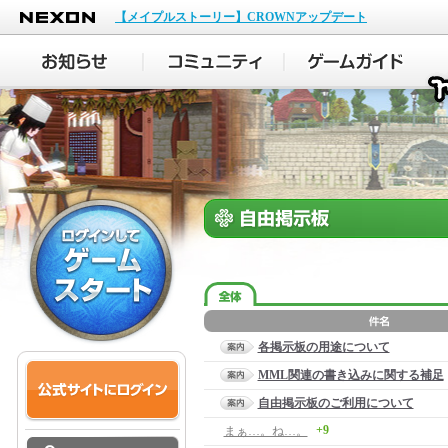
NEXON
【メイプルストーリー】CROWNアップデート
各掲示板の用途について
MML関連の書き込みに関する補足
自由掲示板のご利用について
+9
まぁ…。ね…。