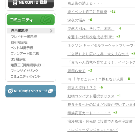
商店街の消える・・・
+12
※イベント終了注意報※
+6
深夜の悩み
+4
突然の別れ、そして、困惑。
+2
今週末は特別改造成功率UP↑
+
［交易］より広い世界 大丈夫なの？
「赤ちゃん恐竜を育てよう！」イベント
+3
愚痴らせて
+8
ﾑｷｰ！羊どこぉ～！？探せない人用
+6
最近の流行？？？
+1
動物コンパクト選択ボックス
昼食を食べたのにまだお腹が空いていま
+8
種族変更カード・・・・？
浪漫農場・月光島に設置できる生産設備
トレジャーダンジョンについて