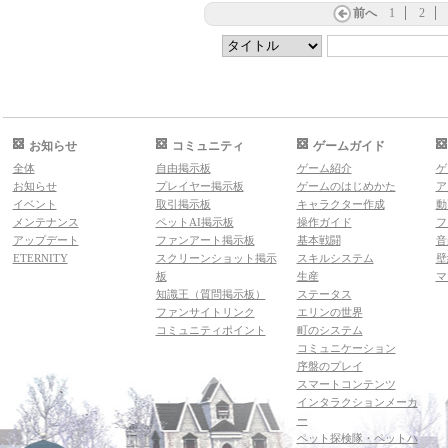
前へ
1
2
お知らせ
コミュニティ
ゲームガイド
全体
自由掲示板
ゲーム紹介
ゲ
お知らせ
プレイヤー掲示板
ゲームのはじめかた
ア
イベント
取引掲示板
キャラクター作成
動
メンテナンス
ペットAI掲示板
操作ガイド
フ
アップデート
ファンアート掲示板
基本戦闘
音
ETERNITY
スクリーンショット掲示
スキルシステム
壁
板
生産
マ
知識王（質問掲示板）
ステータス
ファンサイトリンク
エリンの世界
コミュニティポイント
町のシステム
コミュニケーション
序盤のプレイ
スマートコンテンツ
インタラクションメーカ
ー
ペット探検隊・ペットハ