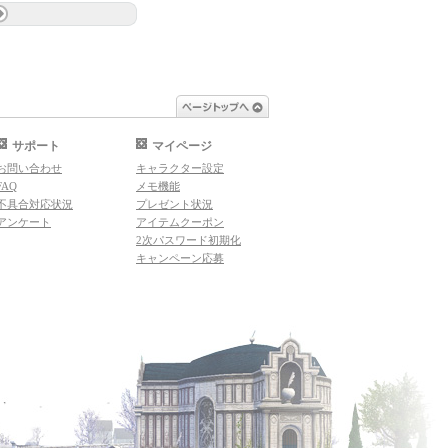
ページトップへ
サポート
マイページ
お問い合わせ
キャラクター設定
FAQ
メモ機能
不具合対応状況
プレゼント状況
アンケート
アイテムクーポン
2次パスワード初期化
キャンペーン応募