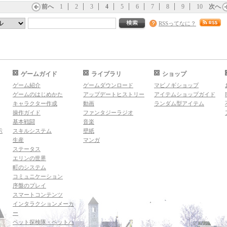
前へ
1
2
3
4
5
6
7
8
9
10
次へ
RSSってなに？
ゲームガイド
ライブラリ
ショップ
ゲーム紹介
ゲームダウンロード
マビノギショップ
ゲームのはじめかた
アップデートヒストリー
アイテムショップガイド
キャラクター作成
動画
ランダム型アイテム
操作ガイド
ファンタジーラジオ
基本戦闘
音楽
示
スキルシステム
壁紙
生産
マンガ
ステータス
エリンの世界
町のシステム
コミュニケーション
序盤のプレイ
スマートコンテンツ
インタラクションメーカ
ー
ペット探検隊・ペットハ