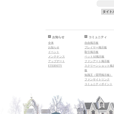
お知らせ
コミュニティ
全体
自由掲示板
お知らせ
プレイヤー掲示板
イベント
取引掲示板
メンテナンス
ペットAI掲示板
アップデート
ファンアート掲示板
ETERNITY
スクリーンショット掲
板
知識王（質問掲示板）
ファンサイトリンク
コミュニティポイント