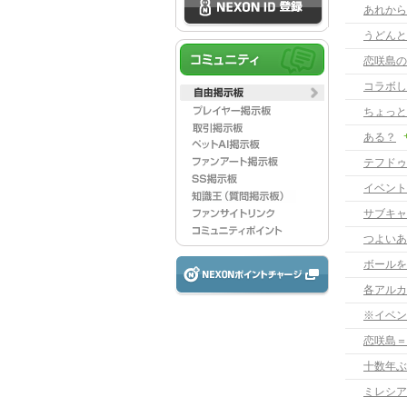
あれから
うどんと
恋咲島の
コラボし
ちょっと
ある？
テフドゥ
イベント
サブキャ
つよいあ
ボールを
各アルカ
※イベン
恋咲島＝
十数年ぶ
ミレシア