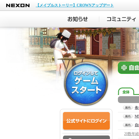
NEXON
【メイプルストーリー】CROWNアップデート
各
M
自
20数年