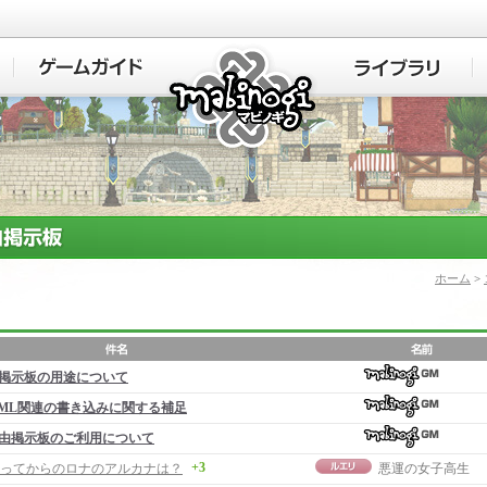
マビノギ
ホーム
>
掲示板の用途について
ML関連の書き込みに関する補足
由掲示板のご利用について
+3
経ってからのロナのアルカナは？
悪運の女子高生