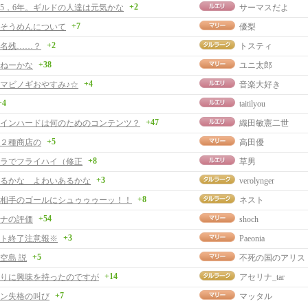
+2
5，6年。ギルドの人達は元気かな
サーマスだよ
+7
そうめんについて
優梨
+2
名残……？
トスティ
+38
ねーかな
ユニ太郎
+4
マビノギおやすみ♪☆
音楽大好き
+4
taitilyou
+47
インハードは何のためのコンテンツ？
織田敏憲二世
+5
２種商店の
高田優
+8
ラでフライハイ（修正
草男
+3
るかな よわいあるかな
verolynger
+8
相手のゴールにシュゥゥゥーッ！！
ネスト
+54
ナの評価
shoch
+3
ト終了注意報※
Paeonia
+5
空島 説
不死の国のアリス
+14
りに興味を持ったのですが
アセリナ_tar
+7
ン失格の叫び
マッタル