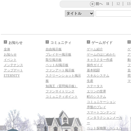
前へ
11
12
13
お知らせ
コミュニティ
ゲームガイド
全体
自由掲示板
ゲーム紹介
ゲ
お知らせ
プレイヤー掲示板
ゲームのはじめかた
ア
イベント
取引掲示板
キャラクター作成
動
メンテナンス
ペットAI掲示板
操作ガイド
フ
アップデート
ファンアート掲示板
基本戦闘
音
ETERNITY
スクリーンショット掲示
スキルシステム
壁
板
生産
マ
知識王（質問掲示板）
ステータス
ファンサイトリンク
エリンの世界
コミュニティポイント
町のシステム
コミュニケーション
序盤のプレイ
スマートコンテンツ
インタラクションメーカ
ー
ペット探検隊・ペットハ