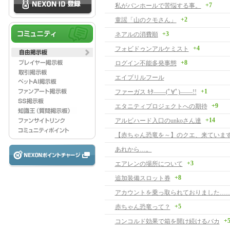
+7
私がバンホールで苦悩する事。
+2
童謡「山のクモさん」
+3
ネアルの消費順
+4
フォビドゥンアルケミスト
+8
ログイン不能多発事態
エイプリルフール
+1
ファーガス ｷﾀ――(ﾟ∀ﾟ)――!!
+9
エタニティプロジェクトへの期待
+14
アルビハード入口のunkoさん達
【赤ちゃん恐竜を～】のクエ、来ています
あれから…。
+3
エアレンの場所について
+8
追加装備スロット券
アカウントを乗っ取られておりました…
+5
赤ちゃん恐竜って？
+
コンコルド効果で箱を開け続けるバカ