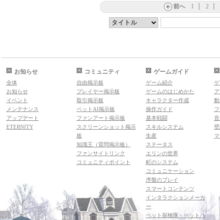
前へ
1
2
お知らせ
コミュニティ
ゲームガイド
全体
自由掲示板
ゲーム紹介
ゲ
お知らせ
プレイヤー掲示板
ゲームのはじめかた
ア
イベント
取引掲示板
キャラクター作成
動
メンテナンス
ペットAI掲示板
操作ガイド
フ
アップデート
ファンアート掲示板
基本戦闘
音
ETERNITY
スクリーンショット掲示
スキルシステム
壁
板
生産
マ
知識王（質問掲示板）
ステータス
ファンサイトリンク
エリンの世界
コミュニティポイント
町のシステム
コミュニケーション
序盤のプレイ
スマートコンテンツ
インタラクションメーカ
ー
ペット探検隊・ペットハ