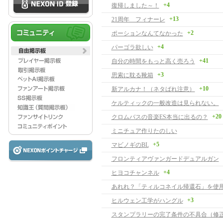
+4
復帰しました～！
+13
21周年 フィナーレ
+2
ポーションなんてなかった
+4
パーゴラ欲しい
+41
自分の時間をもっと高く売ろう
+3
思索に耽る靴箱
+10
新アルカナ！（ネタばれ注意）
ケルティックの一般改造は見られない。
+20
クロムバスの音楽ES本当に出るの？
ミニチュア作りたのしい
+5
マビノギのBL
フロンティアヴァンガードデュアルガン
+4
ヒヨコチャンネル
あれれ？「ティルコネイル帰還石」を使
+3
ヒルウェン工学がハングル