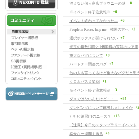
+8
消えない個人商店ブラウニーの謎
+6
※イベント終了注意報※
+6
イベント終わってなかった―
+2
People in Korea, help me 韓国の方へ
+7
選択ボックスが開けられない
光玉の複数消費と1個消費の宝箱のレア率
+8
重大なバグについて
+7
パートナー関連のバグ
他の人も言ってるけど重大なバグだと思
+1
クロムバス音楽ES
+3
※イベント終了注意報※
+24
ダメではないんだけど・・・
+
ダンピングについて解説しましょうか
+13
ﾌﾞﾘｰﾚﾌ練習PTのニーズ？
【注意】今日のスタンプラリーイベント
+4
幸せな一週間を送る