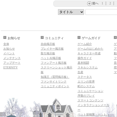
前へ
1
2
お知らせ
コミュニティ
ゲームガイド
全体
自由掲示板
ゲーム紹介
ゲ
お知らせ
プレイヤー掲示板
ゲームのはじめかた
ア
イベント
取引掲示板
キャラクター作成
動
メンテナンス
ペットAI掲示板
操作ガイド
フ
アップデート
ファンアート掲示板
基本戦闘
音
ETERNITY
スクリーンショット掲示
スキルシステム
壁
板
生産
マ
知識王（質問掲示板）
ステータス
ファンサイトリンク
エリンの世界
コミュニティポイント
町のシステム
コミュニケーション
序盤のプレイ
スマートコンテンツ
インタラクションメーカ
ー
ペット探検隊・ペットハ