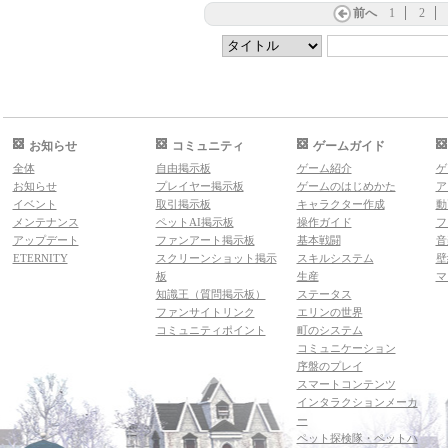
前へ
1
2
お知らせ
コミュニティ
ゲームガイド
全体
自由掲示板
ゲーム紹介
ゲ
お知らせ
プレイヤー掲示板
ゲームのはじめかた
ア
イベント
取引掲示板
キャラクター作成
動
メンテナンス
ペットAI掲示板
操作ガイド
フ
アップデート
ファンアート掲示板
基本戦闘
音
ETERNITY
スクリーンショット掲示
スキルシステム
壁
板
生産
マ
知識王（質問掲示板）
ステータス
ファンサイトリンク
エリンの世界
コミュニティポイント
町のシステム
コミュニケーション
序盤のプレイ
スマートコンテンツ
インタラクションメーカ
ー
ペット探検隊・ペットハ