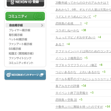
20数年経ってからのロナのアルカナは？
あれから5，6年。ギルドの人達は元気か
+7
うどんとそうめんについて
+2
恋咲島の名残……？
+38
コラボしねーかな
+4
ちょっとマビノギおやすみ♪☆
+4
ある？
テフドゥインハードは何のためのコンテ
+5
イベント２種商店の
+8
サブキャラでフライハイ（修正
+3
つよいあるかな よわいあるかな
ボールを相手のゴールにシュゥゥゥーッ
+54
各アルカナの評価
+3
※イベント終了注意報※
+5
恋咲島＝空島 説
+14
十数年ぶりに興味を持ったのですが