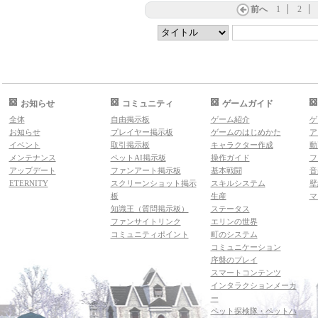
前へ
1
2
お知らせ
コミュニティ
ゲームガイド
全体
自由掲示板
ゲーム紹介
ゲ
お知らせ
プレイヤー掲示板
ゲームのはじめかた
ア
イベント
取引掲示板
キャラクター作成
動
メンテナンス
ペットAI掲示板
操作ガイド
フ
アップデート
ファンアート掲示板
基本戦闘
音
ETERNITY
スクリーンショット掲示
スキルシステム
壁
板
生産
マ
知識王（質問掲示板）
ステータス
ファンサイトリンク
エリンの世界
コミュニティポイント
町のシステム
コミュニケーション
序盤のプレイ
スマートコンテンツ
インタラクションメーカ
ー
ペット探検隊・ペットハ