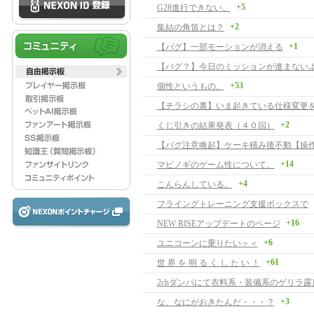
+5
G28進行できない。
+2
集結の角笛とは？
+1
【バグ】一部モーションが消える
【バグ？】今日のミッションが進まない
+53
個性というもの。
【チラシの裏】いま起きている仕様変更
+2
くじ引きの結果発表（４０回）
+14
マビノギのゲーム性について。
+4
こんらんしている。
フライングトレーニング支援ボックスで
+16
NEW RISEアップデートのページ
+6
ユニコーンに乗りたい＞＜
+61
世 界 を 明 る く し た い ！
2chダンバにて衣料系・装備系のゲリラ露
+3
な、なにがおきたんだ・・・？