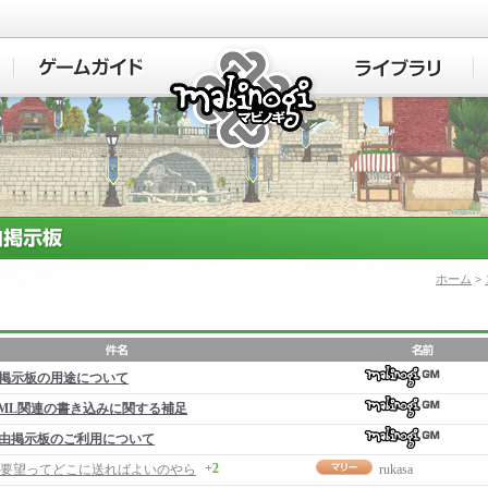
マビノギ
ホーム
>
掲示板の用途について
ML関連の書き込みに関する補足
由掲示板のご利用について
+2
要望ってどこに送ればよいのやら
rukasa