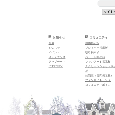
お知らせ
コミュニティ
全体
自由掲示板
お知らせ
プレイヤー掲示板
イベント
取引掲示板
メンテナンス
ペットAI掲示板
アップデート
ファンアート掲示板
ETERNITY
スクリーンショット掲
板
知識王（質問掲示板）
ファンサイトリンク
コミュニティポイント