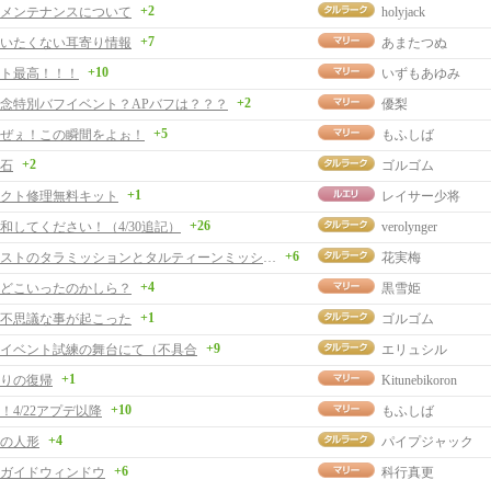
+2
メンテナンスについて
holyjack
+7
いたくない耳寄り情報
あまたつぬ
+10
ト最高！！！
いずもあゆみ
+2
記念特別バフイベント？APバフは？？？
優梨
+5
ぜぇ！この瞬間をよぉ！
もふしば
+2
石
ゴルゴム
+1
クト修理無料キット
レイサー少将
+26
和してください！（4/30追記）
verolynger
+6
反復クエストのタラミッションとタルティーンミッション
花実梅
+4
どこいったのかしら？
黒雪姫
+1
不思議な事が起こった
ゴルゴム
+9
イベント試練の舞台にて（不具合
エリュシル
+1
りの復帰
Kitunebikoron
+10
！4/22アプデ以降
もふしば
+4
の人形
パイプジャック
+6
ガイドウィンドウ
科行真更