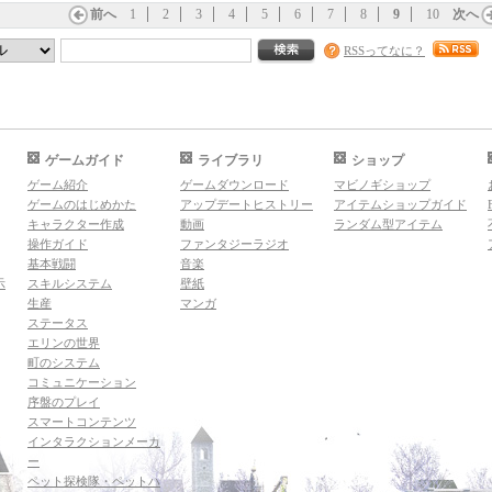
前へ
1
2
3
4
5
6
7
8
9
10
次へ
RSSってなに？
ゲームガイド
ライブラリ
ショップ
ゲーム紹介
ゲームダウンロード
マビノギショップ
ゲームのはじめかた
アップデートヒストリー
アイテムショップガイド
キャラクター作成
動画
ランダム型アイテム
操作ガイド
ファンタジーラジオ
基本戦闘
音楽
示
スキルシステム
壁紙
生産
マンガ
ステータス
エリンの世界
町のシステム
コミュニケーション
序盤のプレイ
スマートコンテンツ
インタラクションメーカ
ー
ペット探検隊・ペットハ