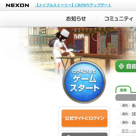
NEXON
【メイプルストーリー】CROWNアップデート
各
M
自
運営への