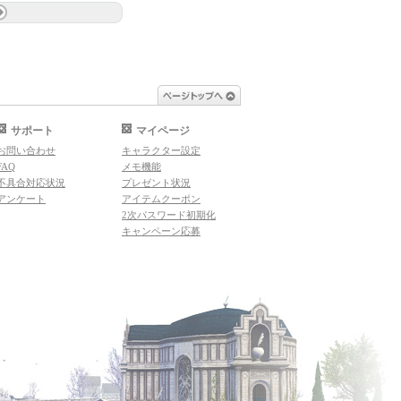
ページトップへ
サポート
マイページ
お問い合わせ
キャラクター設定
FAQ
メモ機能
不具合対応状況
プレゼント状況
アンケート
アイテムクーポン
2次パスワード初期化
キャンペーン応募