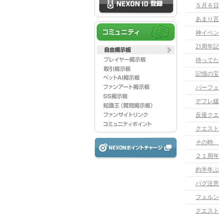
５月６日
あまり言
神イベン
21周年
待ってた
記憶の宝
パーフェ
デフレ緩
クエスト
その時、
２１周年
約半年ぶ
バグ注意
フェルン
クエスト