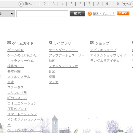
前へ
1
2
3
4
5
6
7
8
9
10
次へ
RSSってなに？
ゲームガイド
ライブラリ
ショップ
ゲーム紹介
ゲームダウンロード
マビノギショップ
ゲームのはじめかた
アップデートヒストリー
アイテムショップガイド
キャラクター作成
動画
ランダム型アイテム
操作ガイド
ファンタジーラジオ
基本戦闘
音楽
示
スキルシステム
壁紙
生産
マンガ
ステータス
エリンの世界
町のシステム
コミュニケーション
序盤のプレイ
スマートコンテンツ
インタラクションメーカ
ー
ペット探検隊・ペットハ