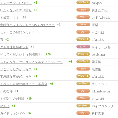
+2
メンテナンスについて
holyjack
+7
いたくない耳寄り情報
あまたつぬ
+10
ト最高！！！
いずもあゆみ
+2
記念特別バフイベント？APバフは？？？
優梨
+5
ぜぇ！この瞬間をよぉ！
もふしば
+2
石
ゴルゴム
+1
クト修理無料キット
レイサー少将
+26
和してください！（4/30追記）
verolynger
+6
反復クエストのタラミッションとタルティーンミッション
花実梅
+4
どこいったのかしら？
黒雪姫
+1
不思議な事が起こった
ゴルゴム
+9
イベント試練の舞台にて（不具合
エリュシル
+1
りの復帰
Kitunebikoron
+10
！4/22アプデ以降
もふしば
+4
の人形
パイプジャック
+6
ガイドウィンドウ
科行真更