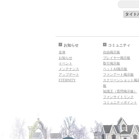
お知らせ
コミュニティ
全体
自由掲示板
お知らせ
プレイヤー掲示板
イベント
取引掲示板
メンテナンス
ペットAI掲示板
アップデート
ファンアート掲示板
ETERNITY
スクリーンショット掲
板
知識王（質問掲示板）
ファンサイトリンク
コミュニティポイント