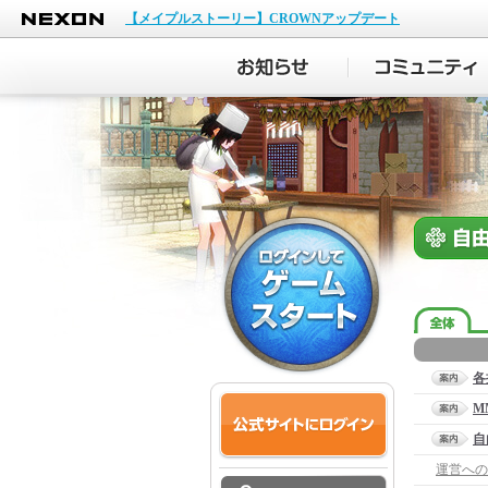
NEXON
【メイプルストーリー】CROWNアップデート
各
M
自
運営への