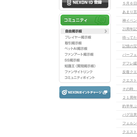
５月６日
あまり言
神イベン
21周年
待ってた
記憶の宝
パーフェ
デフレ緩
クエスト
その時、
２１周年
約半年ぶ
バグ注意
フェルン
クエスト