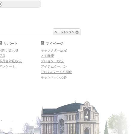
ページトップへ
サポート
マイページ
お問い合わせ
キャラクター設定
FAQ
メモ機能
不具合対応状況
プレゼント状況
アンケート
アイテムクーポン
2次パスワード初期化
キャンペーン応募