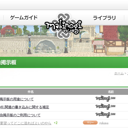
マビノギ
ホーム
>
掲示板の用途について
ML関連の書き込みに関する補足
由掲示板のご利用について
+2
要望ってどこに送ればよいのやら
rukasa