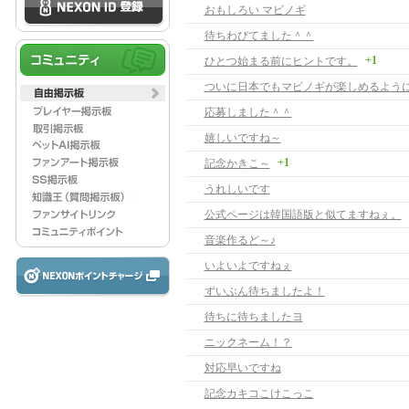
おもしろい マビノギ
待ちわびてました＾＾
+1
ひとつ始まる前にヒントです。
応募しました＾＾
嬉しいですね～
+1
記念かきこ～
うれしいです
公式ページは韓国語版と似てますねぇ。
音楽作るど～♪
いよいよですねぇ
ずいぶん待ちましたよ！
待ちに待ちましたヨ
ニックネーム！？
対応早いですね
記念カキコこけこっこ