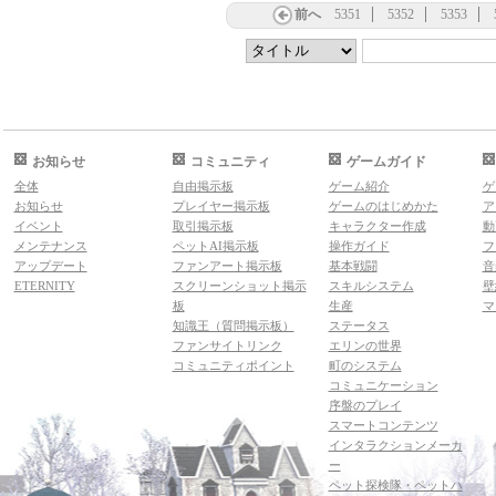
前へ
5351
5352
5353
お知らせ
コミュニティ
ゲームガイド
全体
自由掲示板
ゲーム紹介
ゲ
お知らせ
プレイヤー掲示板
ゲームのはじめかた
ア
イベント
取引掲示板
キャラクター作成
動
メンテナンス
ペットAI掲示板
操作ガイド
フ
アップデート
ファンアート掲示板
基本戦闘
音
ETERNITY
スクリーンショット掲示
スキルシステム
壁
板
生産
マ
知識王（質問掲示板）
ステータス
ファンサイトリンク
エリンの世界
コミュニティポイント
町のシステム
コミュニケーション
序盤のプレイ
スマートコンテンツ
インタラクションメーカ
ー
ペット探検隊・ペットハ