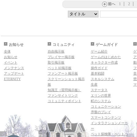
前へ
1
2
お知らせ
コミュニティ
ゲームガイド
全体
自由掲示板
ゲーム紹介
ゲ
お知らせ
プレイヤー掲示板
ゲームのはじめかた
ア
イベント
取引掲示板
キャラクター作成
動
メンテナンス
ペットAI掲示板
操作ガイド
フ
アップデート
ファンアート掲示板
基本戦闘
音
ETERNITY
スクリーンショット掲示
スキルシステム
壁
板
生産
マ
知識王（質問掲示板）
ステータス
ファンサイトリンク
エリンの世界
コミュニティポイント
町のシステム
コミュニケーション
序盤のプレイ
スマートコンテンツ
インタラクションメーカ
ー
ペット探検隊・ペットハ