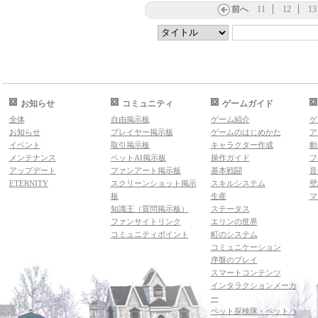
前へ
11
12
13
お知らせ
コミュニティ
ゲームガイド
全体
自由掲示板
ゲーム紹介
ゲ
お知らせ
プレイヤー掲示板
ゲームのはじめかた
ア
イベント
取引掲示板
キャラクター作成
動
メンテナンス
ペットAI掲示板
操作ガイド
フ
アップデート
ファンアート掲示板
基本戦闘
音
ETERNITY
スクリーンショット掲示
スキルシステム
壁
板
生産
マ
知識王（質問掲示板）
ステータス
ファンサイトリンク
エリンの世界
コミュニティポイント
町のシステム
コミュニケーション
序盤のプレイ
スマートコンテンツ
インタラクションメーカ
ー
ペット探検隊・ペットハ