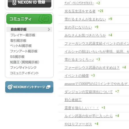
ﾅﾝﾊﾞｰﾜﾝﾆﾅﾗﾅｸﾃﾓｲｲｰ
+2
+21
光る玉生活をする者
+9
雪だるまさんが生まれない
+9
女の子になりたい
+4
みなさんお気づきだろうか
イルシャの技はいちいちが卑怯、姑息、
+3
雪だるまつくろ～♪
+4
ファーがシウス武器のおすすめは？
+3
イベントの補償
amazonで15000円の12.1インチでやれるぞ！
+7
ダンジョンの宝箱演出について
初心者細工
+1
震度６強らしい・・・
+4
ルイン武器の矢が手に入ったら
+4
やはりファーガス