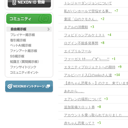
トレジャーダンジョンについて
+7
私がバンホールで苦悩する事。
+2
童謡「山のクモさん」
+3
ネアルの消費順
+4
フォビドゥンアルケミスト
+8
ログイン不能多発事態
エイプリルフール
+1
ファーガス ｷﾀ――(ﾟ∀ﾟ)――!!
+9
エタニティプロジェクトへの期待
+14
アルビハード入口のunkoさん達
【赤ちゃん恐竜を～】のクエ、来ています
あれから…。
+3
エアレンの場所について
+8
追加装備スロット券
アカウントを乗っ取られておりました…
+5
赤ちゃん恐竜って？