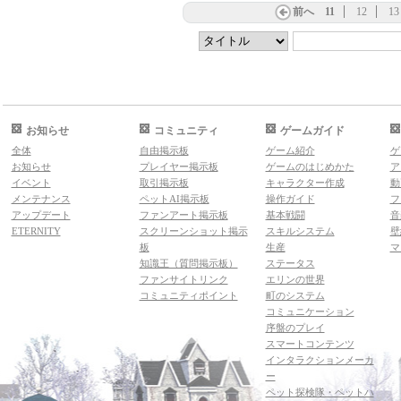
前へ
11
12
13
お知らせ
コミュニティ
ゲームガイド
全体
自由掲示板
ゲーム紹介
ゲ
お知らせ
プレイヤー掲示板
ゲームのはじめかた
ア
イベント
取引掲示板
キャラクター作成
動
メンテナンス
ペットAI掲示板
操作ガイド
フ
アップデート
ファンアート掲示板
基本戦闘
音
ETERNITY
スクリーンショット掲示
スキルシステム
壁
板
生産
マ
知識王（質問掲示板）
ステータス
ファンサイトリンク
エリンの世界
コミュニティポイント
町のシステム
コミュニケーション
序盤のプレイ
スマートコンテンツ
インタラクションメーカ
ー
ペット探検隊・ペットハ