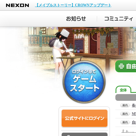
NEXON
【メイプルストーリー】CROWNアップデート
各
M
自
まぁ…。