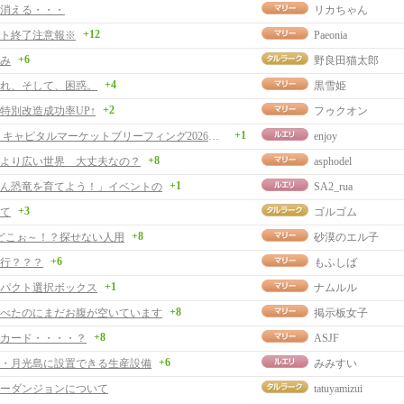
消える・・・
リカちゃん
+12
ト終了注意報※
Paeonia
+6
み
野良田猫太郎
+4
れ、そして、困惑。
黒雪姫
+2
特別改造成功率UP↑
フゥクオン
+1
ネクソン キャピタルマーケットブリーフィング2026を観て
enjoy
+8
より広い世界 大丈夫なの？
asphodel
+1
ん恐竜を育てよう！」イベントの
SA2_rua
+3
て
ゴルゴム
+8
羊どこぉ～！？探せない人用
砂漠のエル子
+6
行？？？
もふしば
+1
パクト選択ボックス
ナムルル
+8
べたのにまだお腹が空いています
掲示板女子
+8
カード・・・・？
ASJF
+6
・月光島に設置できる生産設備
みみすい
ーダンジョンについて
tatuyamizui