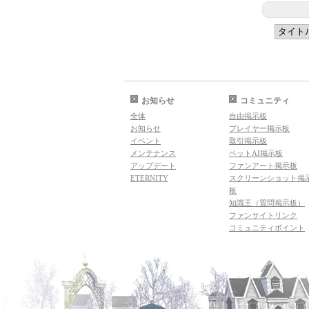
お知らせ
コミュニティ
全体
自由掲示板
お知らせ
プレイヤー掲示板
イベント
取引掲示板
メンテナンス
ペットAI掲示板
アップデート
ファンアート掲示板
ETERNITY
スクリーンショット掲
板
知識王（質問掲示板）
ファンサイトリンク
コミュニティポイント