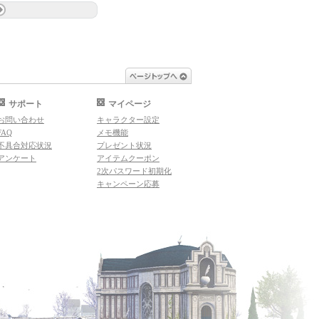
ページトップへ
サポート
マイページ
お問い合わせ
キャラクター設定
FAQ
メモ機能
不具合対応状況
プレゼント状況
アンケート
アイテムクーポン
2次パスワード初期化
キャンペーン応募