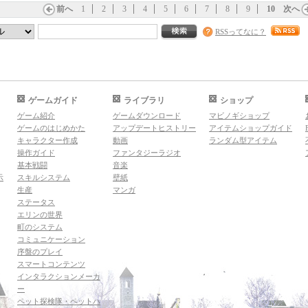
前へ
1
2
3
4
5
6
7
8
9
10
次へ
RSSってなに？
ゲームガイド
ライブラリ
ショップ
ゲーム紹介
ゲームダウンロード
マビノギショップ
ゲームのはじめかた
アップデートヒストリー
アイテムショップガイド
キャラクター作成
動画
ランダム型アイテム
操作ガイド
ファンタジーラジオ
基本戦闘
音楽
示
スキルシステム
壁紙
生産
マンガ
ステータス
エリンの世界
町のシステム
コミュニケーション
序盤のプレイ
スマートコンテンツ
インタラクションメーカ
ー
ペット探検隊・ペットハ