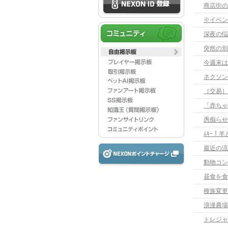
商店街の
※イベン
深夜の悩
突然の別
今週末は
［交易］
「赤ちゃ
愚痴らせ
ﾑｷｰ！
最近の流
動物コン
昼食を食
種族変更
浪漫農場
トレジャ