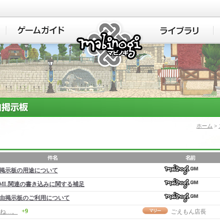
マビノギ
ホーム
>
掲示板の用途について
ML関連の書き込みに関する補足
由掲示板のご利用について
+9
ね…。
ごえもん店長