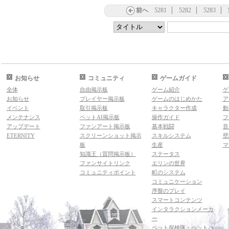
前へ
5281
5282
5283
お知らせ
コミュニティ
ゲームガイド
全体
自由掲示板
ゲーム紹介
ゲ
お知らせ
プレイヤー掲示板
ゲームのはじめかた
ア
イベント
取引掲示板
キャラクター作成
動
メンテナンス
ペットAI掲示板
操作ガイド
フ
アップデート
ファンアート掲示板
基本戦闘
音
ETERNITY
スクリーンショット掲示
スキルシステム
壁
板
生産
マ
知識王（質問掲示板）
ステータス
ファンサイトリンク
エリンの世界
コミュニティポイント
町のシステム
コミュニケーション
序盤のプレイ
スマートコンテンツ
インタラクションメーカ
ー
ペット探検隊・ペットハ