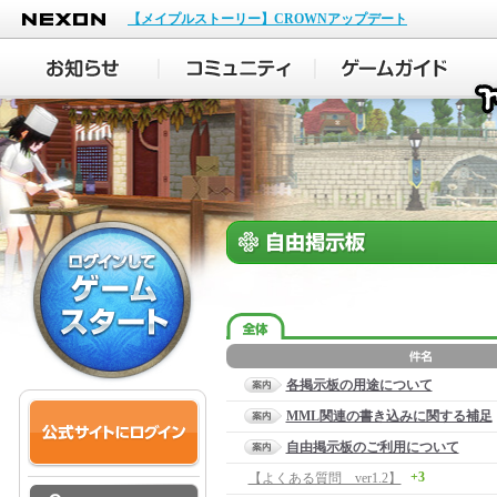
NEXON
【メイプルストーリー】CROWNアップデート
各掲示板の用途について
MML関連の書き込みに関する補足
自由掲示板のご利用について
+3
【よくある質問 ver1.2】