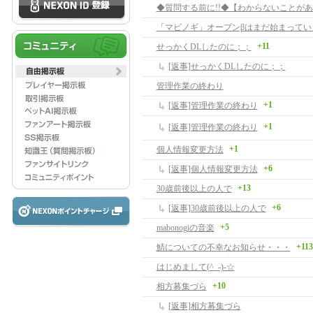
+11
せっかくDLしたのに；；
[返事]せっかくDLしたのに；；
管理作業の終わり
+1
[返事]管理作業の終わり
+1
[返事]管理作業の終わり
+1
個人情報変更方法
+6
[返事]個人情報変更方法
+13
30歳前後以上の人で
+6
[返事]30歳前後以上の人で
+5
mabonogiの音楽
+113
鯖についての不幸なお知らせ・・・
はじめまして(^_-)-☆
+10
相方募集づら
[返事]相方募集づら