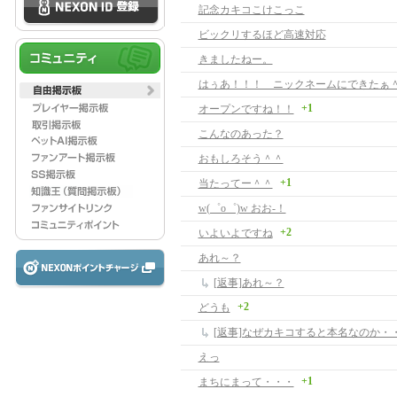
記念カキコこけこっこ
ビックリするほど高速対応
きましたねー。
はぅあ！！！ ニックネームにできたぁ
+1
オープンですね！！
こんなのあった？
おもしろそう＾＾
+1
当たってー＾＾
w(゜o゜)w おお-！
+2
いよいよですね
あれ～？
[返事]あれ～？
+2
どうも
[返事]なぜカキコすると本名なのか・
えっ
+1
まちにまって・・・