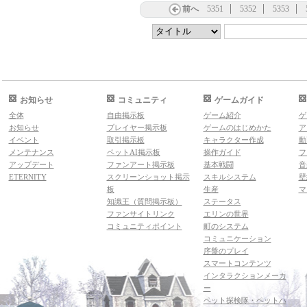
前へ
5351
5352
5353
お知らせ
コミュニティ
ゲームガイド
全体
自由掲示板
ゲーム紹介
ゲ
お知らせ
プレイヤー掲示板
ゲームのはじめかた
ア
イベント
取引掲示板
キャラクター作成
動
メンテナンス
ペットAI掲示板
操作ガイド
フ
アップデート
ファンアート掲示板
基本戦闘
音
ETERNITY
スクリーンショット掲示
スキルシステム
壁
板
生産
マ
知識王（質問掲示板）
ステータス
ファンサイトリンク
エリンの世界
コミュニティポイント
町のシステム
コミュニケーション
序盤のプレイ
スマートコンテンツ
インタラクションメーカ
ー
ペット探検隊・ペットハ