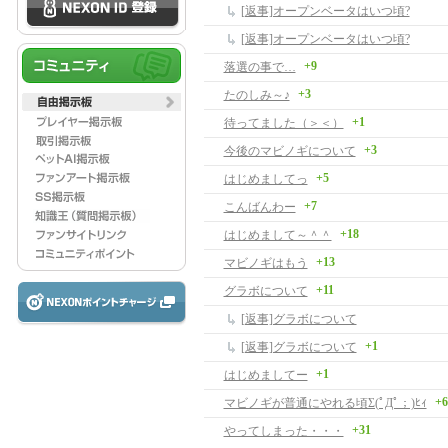
[返事]オープンベータはいつ頃?
[返事]オープンベータはいつ頃?
+9
落選の事で…
+3
たのしみ～♪
+1
待ってました（＞＜）
+3
今後のマビノギについて
+5
はじめましてっ
+7
こんばんわー
+18
はじめまして～＾＾
+13
マビノギはもう
+11
グラボについて
[返事]グラボについて
+1
[返事]グラボについて
+1
はじめましてー
+6
マビノギが普通にやれる頃Σ(ﾟДﾟ；)ﾋｨ
+31
やってしまった・・・