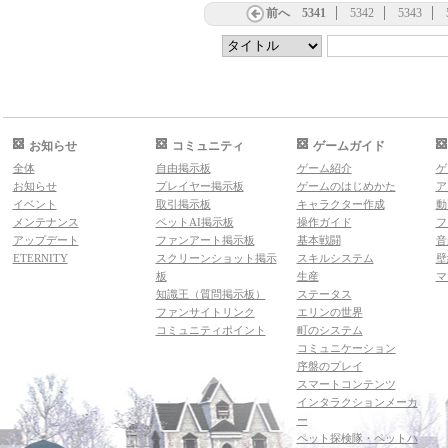
前へ
5341
5342
5343
お知らせ
コミュニティ
ゲームガイド
全体
自由掲示板
ゲーム紹介
ゲ
お知らせ
プレイヤー掲示板
ゲームのはじめかた
ア
イベント
取引掲示板
キャラクター作成
動
メンテナンス
ペットAI掲示板
操作ガイド
フ
アップデート
ファンアート掲示板
基本戦闘
音
ETERNITY
スクリーンショット掲示
スキルシステム
壁
板
生産
マ
知識王（質問掲示板）
ステータス
ファンサイトリンク
エリンの世界
コミュニティポイント
町のシステム
コミュニケーション
序盤のプレイ
スマートコンテンツ
インタラクションメーカ
ー
ペット探検隊・ペットハ