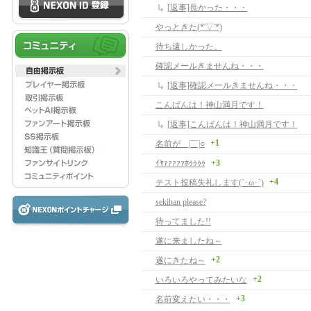
[返事]長かった・・・
やっときた(*'▽'*)
待ち遠しかった。
確認メールきませんね・・・
[返事]確認メールきませんね・・・
こんばんは！神山満月です！
[返事]こんばんは！神山満月です！
+1
名前が＿|￣|○
ｲﾔｧｧｧｧｧﾎｩｩｩｩ
+3
+4
テスト投稿失礼します(´･ω･`)
sekihan please?
待ってました!!
遂に来ましたね～
+2
遂にきたね～
+2
いろいろやってみたいな
+3
名前変えたい・・・