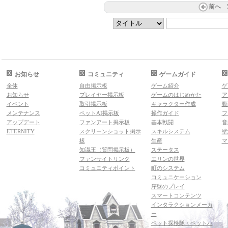
前へ
お知らせ
コミュニティ
ゲームガイド
全体
自由掲示板
ゲーム紹介
ゲ
お知らせ
プレイヤー掲示板
ゲームのはじめかた
ア
イベント
取引掲示板
キャラクター作成
動
メンテナンス
ペットAI掲示板
操作ガイド
フ
アップデート
ファンアート掲示板
基本戦闘
音
ETERNITY
スクリーンショット掲示
スキルシステム
壁
板
生産
マ
知識王（質問掲示板）
ステータス
ファンサイトリンク
エリンの世界
コミュニティポイント
町のシステム
コミュニケーション
序盤のプレイ
スマートコンテンツ
インタラクションメーカ
ー
ペット探検隊・ペットハ