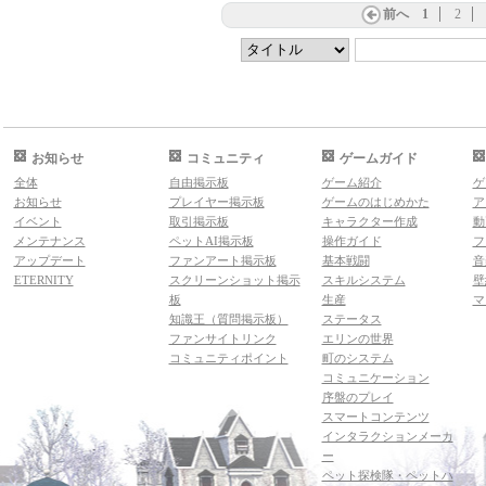
前へ
1
2
お知らせ
コミュニティ
ゲームガイド
全体
自由掲示板
ゲーム紹介
ゲ
お知らせ
プレイヤー掲示板
ゲームのはじめかた
ア
イベント
取引掲示板
キャラクター作成
動
メンテナンス
ペットAI掲示板
操作ガイド
フ
アップデート
ファンアート掲示板
基本戦闘
音
ETERNITY
スクリーンショット掲示
スキルシステム
壁
板
生産
マ
知識王（質問掲示板）
ステータス
ファンサイトリンク
エリンの世界
コミュニティポイント
町のシステム
コミュニケーション
序盤のプレイ
スマートコンテンツ
インタラクションメーカ
ー
ペット探検隊・ペットハ