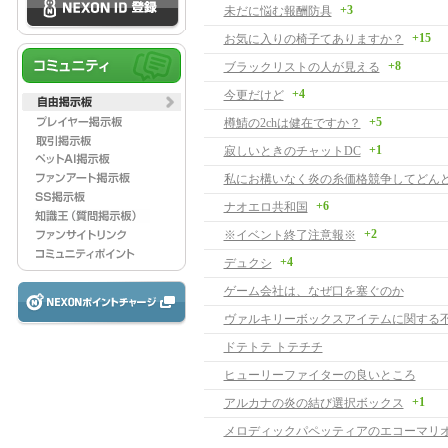
+3
未だに悩む報酬防具
+15
お気に入りの椅子てありますか？
+8
ブラックリストの人が見える
+4
今更だけど
+5
樽鯖の2chは健在ですか？
+1
寂しいときのチャットDC
+6
ナオエロ共和国
+2
※イベント終了注意報※
+4
デュクシ
ゲーム会社は、なぜ口を塞ぐのか
ヴァルキリーボックスアイテムに関する
ドテトテ トテチチ
ヒューリーファイターの良いところ
+1
アルカナの炎の結び選択ボックス