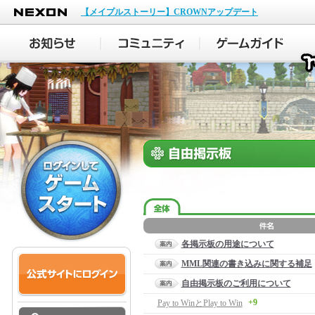
NEXON
【メイプルストーリー】CROWNアップデート
各掲示板の用途について
MML関連の書き込みに関する補足
自由掲示板のご利用について
+9
Pay to WinとPlay to Win