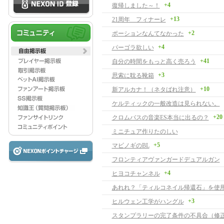
+4
復帰しました～！
+13
21周年 フィナーレ
+2
ポーションなんてなかった
+4
パーゴラ欲しい
+41
自分の時間をもっと高く売ろう
+3
思索に耽る靴箱
+10
新アルカナ！（ネタばれ注意）
ケルティックの一般改造は見られない。
+20
クロムバスの音楽ES本当に出るの？
ミニチュア作りたのしい
+5
マビノギのBL
フロンティアヴァンガードデュアルガン
+4
ヒヨコチャンネル
あれれ？「ティルコネイル帰還石」を使
+3
ヒルウェン工学がハングル