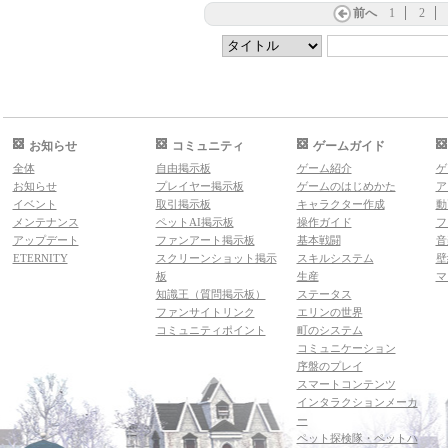
前へ
1
2
お知らせ
コミュニティ
ゲームガイド
全体
自由掲示板
ゲーム紹介
ゲ
お知らせ
プレイヤー掲示板
ゲームのはじめかた
ア
イベント
取引掲示板
キャラクター作成
動
メンテナンス
ペットAI掲示板
操作ガイド
フ
アップデート
ファンアート掲示板
基本戦闘
音
ETERNITY
スクリーンショット掲示
スキルシステム
壁
板
生産
マ
知識王（質問掲示板）
ステータス
ファンサイトリンク
エリンの世界
コミュニティポイント
町のシステム
コミュニケーション
序盤のプレイ
スマートコンテンツ
インタラクションメーカ
ー
ペット探検隊・ペットハ