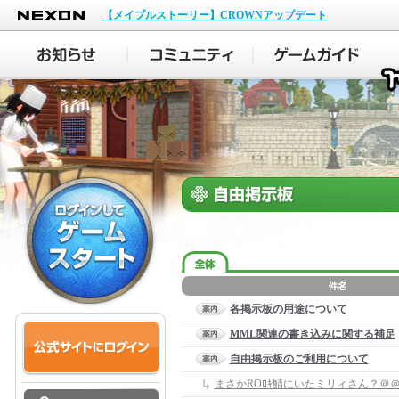
NEXON
【メイプルストーリー】CROWNアップデート
各掲示板の用途について
MML関連の書き込みに関する補足
自由掲示板のご利用について
まさかROﾛｷ鯖にいたミリィさん？＠