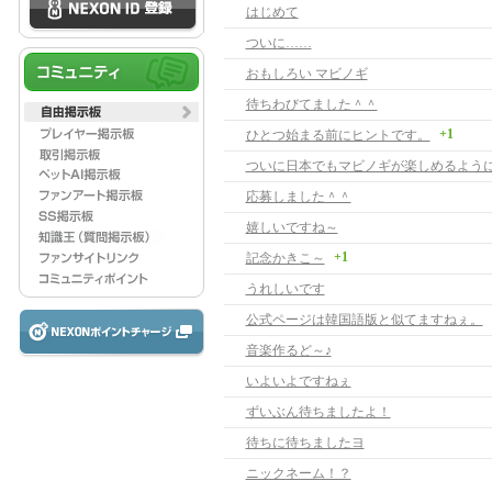
はじめて
ついに……
おもしろい マビノギ
待ちわびてました＾＾
+1
ひとつ始まる前にヒントです。
応募しました＾＾
嬉しいですね～
+1
記念かきこ～
うれしいです
公式ページは韓国語版と似てますねぇ。
音楽作るど～♪
いよいよですねぇ
ずいぶん待ちましたよ！
待ちに待ちましたヨ
ニックネーム！？