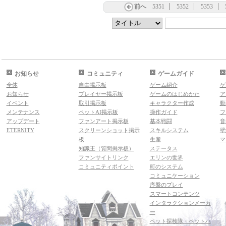
前へ
5351
5352
5353
お知らせ
コミュニティ
ゲームガイド
全体
自由掲示板
ゲーム紹介
ゲ
お知らせ
プレイヤー掲示板
ゲームのはじめかた
ア
イベント
取引掲示板
キャラクター作成
動
メンテナンス
ペットAI掲示板
操作ガイド
フ
アップデート
ファンアート掲示板
基本戦闘
音
ETERNITY
スクリーンショット掲示
スキルシステム
壁
板
生産
マ
知識王（質問掲示板）
ステータス
ファンサイトリンク
エリンの世界
コミュニティポイント
町のシステム
コミュニケーション
序盤のプレイ
スマートコンテンツ
インタラクションメーカ
ー
ペット探検隊・ペットハ