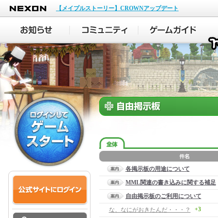
NEXON
【メイプルストーリー】CROWNアップデート
各掲示板の用途について
MML関連の書き込みに関する補足
自由掲示板のご利用について
+3
な、なにがおきたんだ・・・？