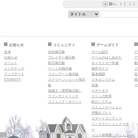
前へ
1
2
お知らせ
コミュニティ
ゲームガイド
全体
自由掲示板
ゲーム紹介
ゲ
お知らせ
プレイヤー掲示板
ゲームのはじめかた
ア
イベント
取引掲示板
キャラクター作成
動
メンテナンス
ペットAI掲示板
操作ガイド
フ
アップデート
ファンアート掲示板
基本戦闘
音
ETERNITY
スクリーンショット掲示
スキルシステム
壁
板
生産
マ
知識王（質問掲示板）
ステータス
ファンサイトリンク
エリンの世界
コミュニティポイント
町のシステム
コミュニケーション
序盤のプレイ
スマートコンテンツ
インタラクションメーカ
ー
ペット探検隊・ペットハ