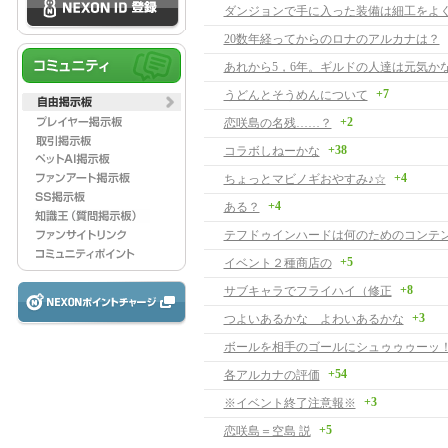
ダンジョンで手に入った装備は細工をよ
20数年経ってからのロナのアルカナは？
あれから5，6年。ギルドの人達は元気か
+7
うどんとそうめんについて
+2
恋咲島の名残……？
+38
コラボしねーかな
+4
ちょっとマビノギおやすみ♪☆
+4
ある？
テフドゥインハードは何のためのコンテ
+5
イベント２種商店の
+8
サブキャラでフライハイ（修正
+3
つよいあるかな よわいあるかな
ボールを相手のゴールにシュゥゥゥーッ
+54
各アルカナの評価
+3
※イベント終了注意報※
+5
恋咲島＝空島 説