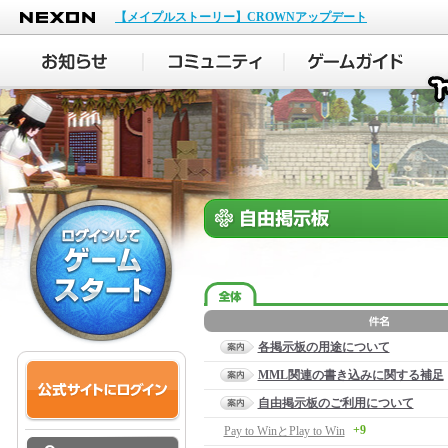
NEXON
【メイプルストーリー】CROWNアップデート
各掲示板の用途について
MML関連の書き込みに関する補足
自由掲示板のご利用について
+9
Pay to WinとPlay to Win