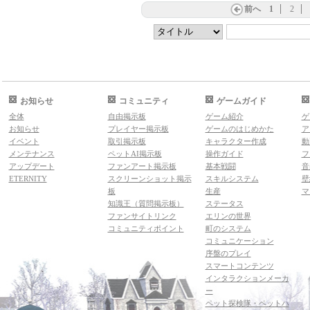
前へ
1
2
お知らせ
コミュニティ
ゲームガイド
全体
自由掲示板
ゲーム紹介
ゲ
お知らせ
プレイヤー掲示板
ゲームのはじめかた
ア
イベント
取引掲示板
キャラクター作成
動
メンテナンス
ペットAI掲示板
操作ガイド
フ
アップデート
ファンアート掲示板
基本戦闘
音
ETERNITY
スクリーンショット掲示
スキルシステム
壁
板
生産
マ
知識王（質問掲示板）
ステータス
ファンサイトリンク
エリンの世界
コミュニティポイント
町のシステム
コミュニケーション
序盤のプレイ
スマートコンテンツ
インタラクションメーカ
ー
ペット探検隊・ペットハ