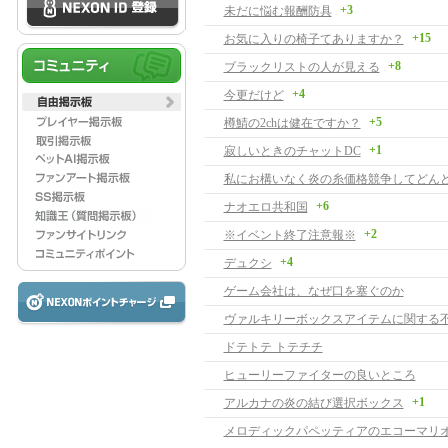
+3
未だに悩む報酬防具
+15
お気に入りの椅子てありますか？
+8
ブラックリストの人が見える
+4
今更だけど
+5
樽鯖の2chは健在ですか？
+1
寂しいときのチャットDC
+6
ナオエロ共和国
+2
※イベント終了注意報※
+4
デュクシ
ゲーム会社は、なぜ口を塞ぐのか
ヴァルキリーボックスアイテムに関する
ドテトテ トテチチ
ヒューリーファイターの良いところ
+1
アルカナの炎の結び選択ボックス