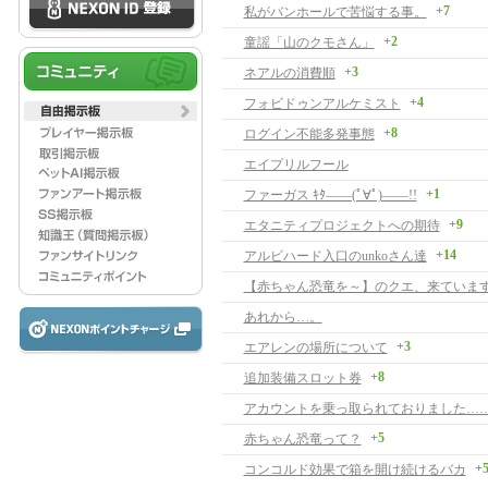
+7
私がバンホールで苦悩する事。
+2
童謡「山のクモさん」
+3
ネアルの消費順
+4
フォビドゥンアルケミスト
+8
ログイン不能多発事態
エイプリルフール
+1
ファーガス ｷﾀ――(ﾟ∀ﾟ)――!!
+9
エタニティプロジェクトへの期待
+14
アルビハード入口のunkoさん達
【赤ちゃん恐竜を～】のクエ、来ています
あれから…。
+3
エアレンの場所について
+8
追加装備スロット券
アカウントを乗っ取られておりました…
+5
赤ちゃん恐竜って？
+
コンコルド効果で箱を開け続けるバカ