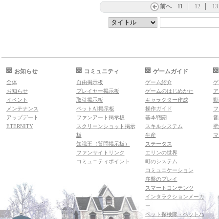
前へ
11
12
13
お知らせ
コミュニティ
ゲームガイド
全体
自由掲示板
ゲーム紹介
ゲ
お知らせ
プレイヤー掲示板
ゲームのはじめかた
ア
イベント
取引掲示板
キャラクター作成
動
メンテナンス
ペットAI掲示板
操作ガイド
フ
アップデート
ファンアート掲示板
基本戦闘
音
ETERNITY
スクリーンショット掲示
スキルシステム
壁
板
生産
マ
知識王（質問掲示板）
ステータス
ファンサイトリンク
エリンの世界
コミュニティポイント
町のシステム
コミュニケーション
序盤のプレイ
スマートコンテンツ
インタラクションメーカ
ー
ペット探検隊・ペットハ