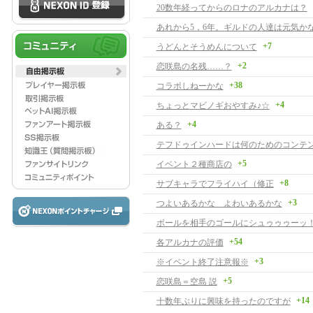
20数年経ってからのロナのアルカナは？
あれから5，6年。ギルドの人達は元気か
+7
うどんとそうめんについて
+2
恋咲島の名残……？
+38
コラボしねーかな
+4
ちょっとマビノギおやすみ♪☆
+4
ある？
テフドゥインハードは何のためのコンテ
+5
イベント２種商店の
+8
サブキャラでフライハイ（修正
+3
つよいあるかな よわいあるかな
ボールを相手のゴールにシュゥゥゥーッ
+54
各アルカナの評価
+3
※イベント終了注意報※
+5
恋咲島＝空島 説
+14
十数年ぶりに興味を持ったのですが