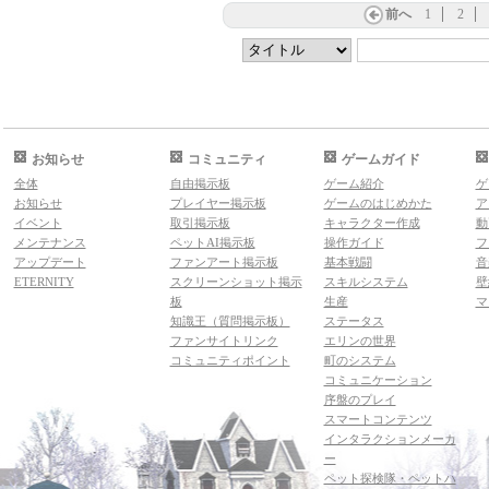
前へ
1
2
お知らせ
コミュニティ
ゲームガイド
全体
自由掲示板
ゲーム紹介
ゲ
お知らせ
プレイヤー掲示板
ゲームのはじめかた
ア
イベント
取引掲示板
キャラクター作成
動
メンテナンス
ペットAI掲示板
操作ガイド
フ
アップデート
ファンアート掲示板
基本戦闘
音
ETERNITY
スクリーンショット掲示
スキルシステム
壁
板
生産
マ
知識王（質問掲示板）
ステータス
ファンサイトリンク
エリンの世界
コミュニティポイント
町のシステム
コミュニケーション
序盤のプレイ
スマートコンテンツ
インタラクションメーカ
ー
ペット探検隊・ペットハ