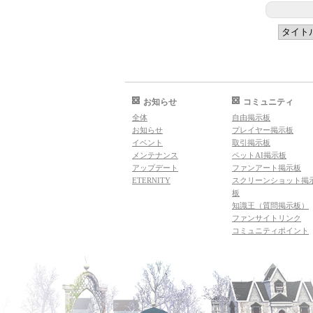
お知らせ
コミュニティ
全体
自由掲示板
お知らせ
プレイヤー掲示板
イベント
取引掲示板
メンテナンス
ペットAI掲示板
アップデート
ファンアート掲示板
ETERNITY
スクリーンショット掲
板
知識王（質問掲示板）
ファンサイトリンク
コミュニティポイント