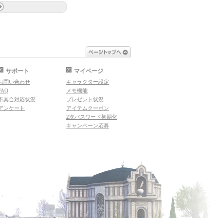
ページトップへ
サポート
マイページ
お問い合わせ
キャラクター設定
FAQ
メモ機能
不具合対応状況
プレゼント状況
アンケート
アイテムクーポン
2次パスワード初期化
キャンペーン応募