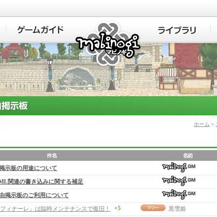
マビノギ
ホーム
>
掲示板の用途について
ML関連の書き込みに関する補足
由掲示板のご利用について
+5
年フィナーレ」は臨時メンテナンスで復旧！
黒雪姫