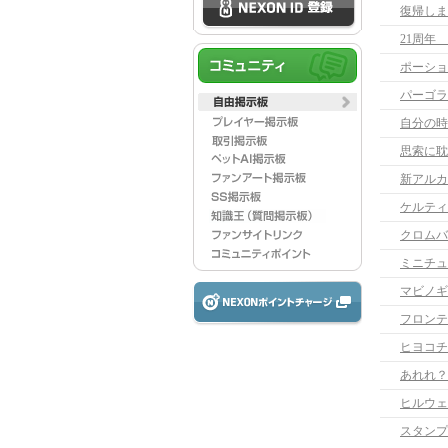
復帰しま
21周年
ポーショ
パーゴラ
自分の時
思索に耽
新アルカ
ケルティ
クロムバ
ミニチュ
マビノギ
フロンテ
ヒヨコチ
あれれ？
ヒルウェ