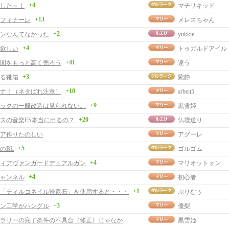
+4
した～！
マチリキッド
+13
 フィナーレ
メレスちゃん
+2
ンなんてなかった
yukkie
+4
欲しい
トゥガルドアイル
+41
間をもっと高く売ろう
違う
+3
る靴箱
紫静
+10
ナ！（ネタばれ注意）
arbeit5
+9
ックの一般改造は見られない。
黒雪姫
+20
スの音楽ES本当に出るの？
仏壇送り
ア作りたのしい
アグーレ
+5
のBL
ゴルゴム
+4
ィアヴァンガードデュアルガン
マリオットォン
+4
ャンネル
初心者
+1
「ティルコネイル帰還石」を使用すると・・・
ぷりむぅ
+3
ン工学がハングル
優梨
スタンプラリーの完了条件の不具合（修正）じゃなかったかも？
黒雪姫