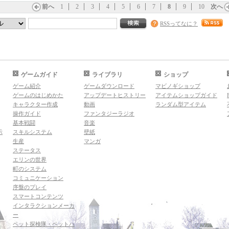
前へ
1
2
3
4
5
6
7
8
9
10
次へ
RSSってなに？
ゲームガイド
ライブラリ
ショップ
ゲーム紹介
ゲームダウンロード
マビノギショップ
ゲームのはじめかた
アップデートヒストリー
アイテムショップガイド
キャラクター作成
動画
ランダム型アイテム
操作ガイド
ファンタジーラジオ
基本戦闘
音楽
示
スキルシステム
壁紙
生産
マンガ
ステータス
エリンの世界
町のシステム
コミュニケーション
序盤のプレイ
スマートコンテンツ
インタラクションメーカ
ー
ペット探検隊・ペットハ