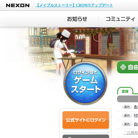
NEXON
【メイプルストーリー】CROWNアップデート
各
M
自
「21周