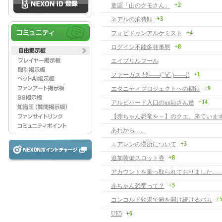
+2
童謡「山のクモさん」
+3
ネアルの消費順
+4
フォビドゥンアルケミスト
+8
ログイン不能多発事態
エイプリルフール
+1
ファーガス ｷﾀ――(ﾟ∀ﾟ)――!!
+9
エタニティプロジェクトへの期待
+14
アルビハード入口のunkoさん達
【赤ちゃん恐竜を～】のクエ、来ています
あれから…。
+3
エアレンの場所について
+8
追加装備スロット券
アカウントを乗っ取られておりました…
+5
赤ちゃん恐竜って？
+
コンコルド効果で箱を開け続けるバカ
UE5
+6