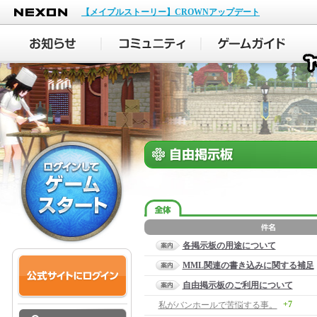
NEXON
【メイプルストーリー】CROWNアップデート
各掲示板の用途について
MML関連の書き込みに関する補足
自由掲示板のご利用について
+7
私がバンホールで苦悩する事。