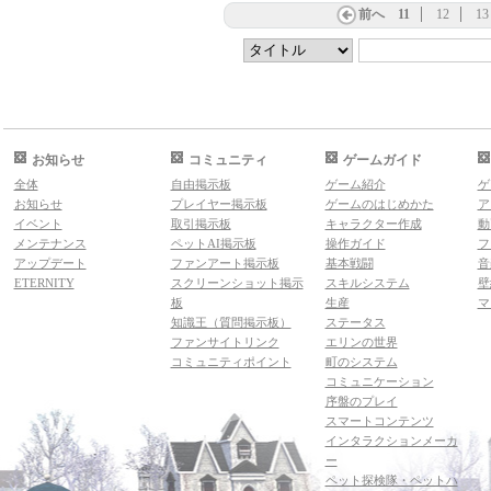
前へ
11
12
13
お知らせ
コミュニティ
ゲームガイド
全体
自由掲示板
ゲーム紹介
ゲ
お知らせ
プレイヤー掲示板
ゲームのはじめかた
ア
イベント
取引掲示板
キャラクター作成
動
メンテナンス
ペットAI掲示板
操作ガイド
フ
アップデート
ファンアート掲示板
基本戦闘
音
ETERNITY
スクリーンショット掲示
スキルシステム
壁
板
生産
マ
知識王（質問掲示板）
ステータス
ファンサイトリンク
エリンの世界
コミュニティポイント
町のシステム
コミュニケーション
序盤のプレイ
スマートコンテンツ
インタラクションメーカ
ー
ペット探検隊・ペットハ