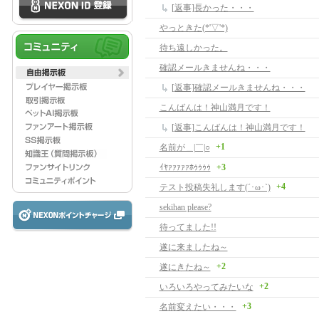
[返事]長かった・・・
やっときた(*'▽'*)
待ち遠しかった。
確認メールきませんね・・・
[返事]確認メールきませんね・・・
こんばんは！神山満月です！
[返事]こんばんは！神山満月です！
+1
名前が＿|￣|○
ｲﾔｧｧｧｧｧﾎｩｩｩｩ
+3
+4
テスト投稿失礼します(´･ω･`)
sekihan please?
待ってました!!
遂に来ましたね～
+2
遂にきたね～
+2
いろいろやってみたいな
+3
名前変えたい・・・