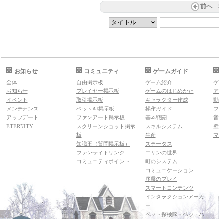
前へ
お知らせ
コミュニティ
ゲームガイド
全体
自由掲示板
ゲーム紹介
ゲ
お知らせ
プレイヤー掲示板
ゲームのはじめかた
ア
イベント
取引掲示板
キャラクター作成
動
メンテナンス
ペットAI掲示板
操作ガイド
フ
アップデート
ファンアート掲示板
基本戦闘
音
ETERNITY
スクリーンショット掲示
スキルシステム
壁
板
生産
マ
知識王（質問掲示板）
ステータス
ファンサイトリンク
エリンの世界
コミュニティポイント
町のシステム
コミュニケーション
序盤のプレイ
スマートコンテンツ
インタラクションメーカ
ー
ペット探検隊・ペットハ