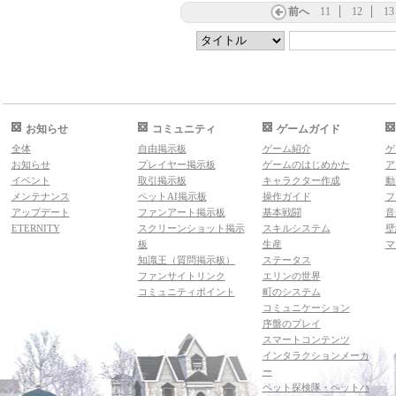
前へ
11
12
13
お知らせ
コミュニティ
ゲームガイド
全体
自由掲示板
ゲーム紹介
ゲ
お知らせ
プレイヤー掲示板
ゲームのはじめかた
ア
イベント
取引掲示板
キャラクター作成
動
メンテナンス
ペットAI掲示板
操作ガイド
フ
アップデート
ファンアート掲示板
基本戦闘
音
ETERNITY
スクリーンショット掲示
スキルシステム
壁
板
生産
マ
知識王（質問掲示板）
ステータス
ファンサイトリンク
エリンの世界
コミュニティポイント
町のシステム
コミュニケーション
序盤のプレイ
スマートコンテンツ
インタラクションメーカ
ー
ペット探検隊・ペットハ