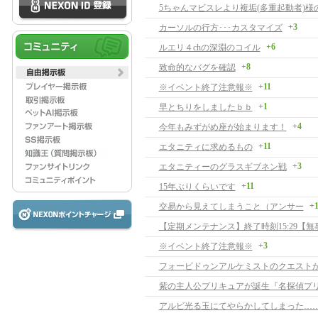
5ちゃんマビスレより複垢(多重起動者)様
+3
カーソルの行方･･･カスタマイズ
+6
ルエリ４chの深淵のコイル
+8
致命的なバグを確認
+11
※イベント終了注意報※
+1
早とちりをしましたｂｂ
+4
今年もみずがめ座が始まります！
+11
エタニティに求めるもの
+3
エタニティーのグラスギブネン戦
+11
15年ぶりくらいです
+1
交易から見えてしまうこと（アンサー
【定期メンテナンス】終了時刻15:29【無
+3
※イベント終了注意報※
紫の主人公プリキュアが誕生『名探偵プ
アルビ光る玉にてやらかしてしまった…