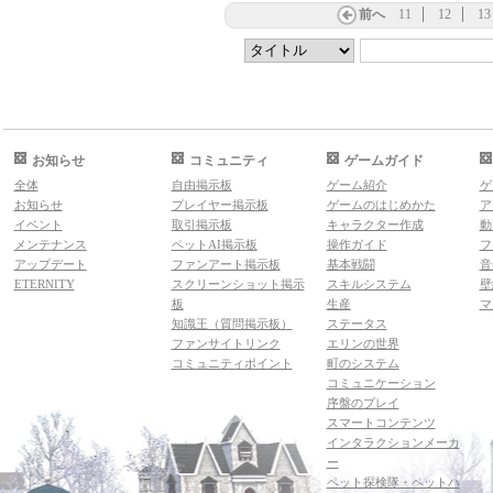
前へ
11
12
13
お知らせ
コミュニティ
ゲームガイド
全体
自由掲示板
ゲーム紹介
ゲ
お知らせ
プレイヤー掲示板
ゲームのはじめかた
ア
イベント
取引掲示板
キャラクター作成
動
メンテナンス
ペットAI掲示板
操作ガイド
フ
アップデート
ファンアート掲示板
基本戦闘
音
ETERNITY
スクリーンショット掲示
スキルシステム
壁
板
生産
マ
知識王（質問掲示板）
ステータス
ファンサイトリンク
エリンの世界
コミュニティポイント
町のシステム
コミュニケーション
序盤のプレイ
スマートコンテンツ
インタラクションメーカ
ー
ペット探検隊・ペットハ