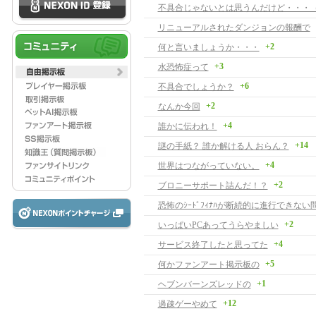
不具合じゃないとは思うんだけど・・・
リニューアルされたダンジョンの報酬で
+2
何と言いましょうか・・・
+3
水恐怖症って
+6
不具合でしょうか？
+2
なんか今回
+4
誰かに伝われ！
+14
謎の手紙？ 誰か解ける人 おらん？
+4
世界はつながっていない。
+2
ブロニーサポート詰んだ！？
恐怖のｼｰﾄﾞﾌｨﾅﾊが断続的に進行できな
+2
いっぱいPCあってうらやましい
+4
サービス終了したと思ってた
+5
何かファンアート掲示板の
+1
ヘブンバーンズレッドの
+12
過疎ゲーやめて