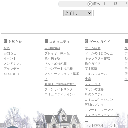
前へ
11
12
13
お知らせ
コミュニティ
ゲームガイド
全体
自由掲示板
ゲーム紹介
ゲ
お知らせ
プレイヤー掲示板
ゲームのはじめかた
ア
イベント
取引掲示板
キャラクター作成
動
メンテナンス
ペットAI掲示板
操作ガイド
フ
アップデート
ファンアート掲示板
基本戦闘
音
ETERNITY
スクリーンショット掲示
スキルシステム
壁
板
生産
マ
知識王（質問掲示板）
ステータス
ファンサイトリンク
エリンの世界
コミュニティポイント
町のシステム
コミュニケーション
序盤のプレイ
スマートコンテンツ
インタラクションメーカ
ー
ペット探検隊・ペットハ