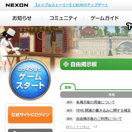
NEXON
【メイプルストーリー】CROWNアップデート
各掲示板の用途について
MML関連の書き込みに関する補足
自由掲示板のご利用について
+2
待ちくたびれた