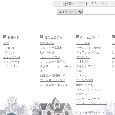
前へ
5351
5352
5353
お知らせ
コミュニティ
ゲームガイド
全体
自由掲示板
ゲーム紹介
ゲ
お知らせ
プレイヤー掲示板
ゲームのはじめかた
ア
イベント
取引掲示板
キャラクター作成
動
メンテナンス
ペットAI掲示板
操作ガイド
フ
アップデート
ファンアート掲示板
基本戦闘
音
ETERNITY
スクリーンショット掲示
スキルシステム
壁
板
生産
マ
知識王（質問掲示板）
ステータス
ファンサイトリンク
エリンの世界
コミュニティポイント
町のシステム
コミュニケーション
序盤のプレイ
スマートコンテンツ
インタラクションメーカ
ー
ペット探検隊・ペットハ