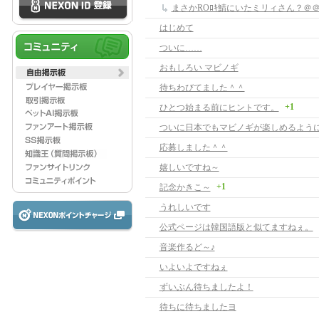
まさかROﾛｷ鯖にいたミリィさん？＠
はじめて
ついに……
おもしろい マビノギ
待ちわびてました＾＾
+1
ひとつ始まる前にヒントです。
応募しました＾＾
嬉しいですね～
+1
記念かきこ～
うれしいです
公式ページは韓国語版と似てますねぇ。
音楽作るど～♪
いよいよですねぇ
ずいぶん待ちましたよ！
待ちに待ちましたヨ