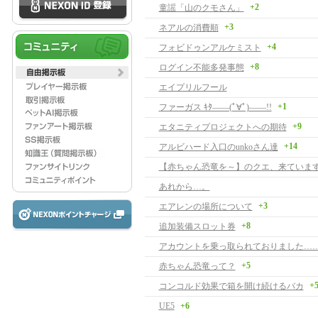
+2
童謡「山のクモさん」
+3
ネアルの消費順
+4
フォビドゥンアルケミスト
+8
ログイン不能多発事態
エイプリルフール
+1
ファーガス ｷﾀ――(ﾟ∀ﾟ)――!!
+9
エタニティプロジェクトへの期待
+14
アルビハード入口のunkoさん達
【赤ちゃん恐竜を～】のクエ、来ています
あれから…。
+3
エアレンの場所について
+8
追加装備スロット券
アカウントを乗っ取られておりました…
+5
赤ちゃん恐竜って？
+
コンコルド効果で箱を開け続けるバカ
UE5
+6