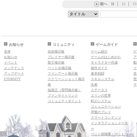
前へ
11
12
13
お知らせ
コミュニティ
ゲームガイド
全体
自由掲示板
ゲーム紹介
ゲ
お知らせ
プレイヤー掲示板
ゲームのはじめかた
ア
イベント
取引掲示板
キャラクター作成
動
メンテナンス
ペットAI掲示板
操作ガイド
フ
アップデート
ファンアート掲示板
基本戦闘
音
ETERNITY
スクリーンショット掲示
スキルシステム
壁
板
生産
マ
知識王（質問掲示板）
ステータス
ファンサイトリンク
エリンの世界
コミュニティポイント
町のシステム
コミュニケーション
序盤のプレイ
スマートコンテンツ
インタラクションメーカ
ー
ペット探検隊・ペットハ