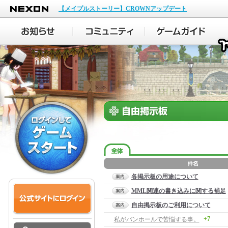
NEXON
【メイプルストーリー】CROWNアップデート
各掲示板の用途について
MML関連の書き込みに関する補足
自由掲示板のご利用について
+7
私がバンホールで苦悩する事。