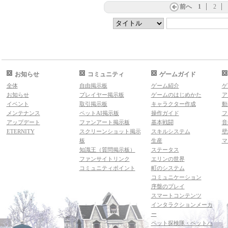
前へ
1
2
お知らせ
コミュニティ
ゲームガイド
全体
自由掲示板
ゲーム紹介
ゲ
お知らせ
プレイヤー掲示板
ゲームのはじめかた
ア
イベント
取引掲示板
キャラクター作成
動
メンテナンス
ペットAI掲示板
操作ガイド
フ
アップデート
ファンアート掲示板
基本戦闘
音
ETERNITY
スクリーンショット掲示
スキルシステム
壁
板
生産
マ
知識王（質問掲示板）
ステータス
ファンサイトリンク
エリンの世界
コミュニティポイント
町のシステム
コミュニケーション
序盤のプレイ
スマートコンテンツ
インタラクションメーカ
ー
ペット探検隊・ペットハ