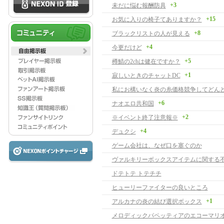
+3
未だに悩む報酬防具
+15
お気に入りの椅子てありますか？
+8
ブラックリストの人が見える
+4
今更だけど
+5
樽鯖の2chは健在ですか？
+1
寂しいときのチャットDC
+6
ナオエロ共和国
+2
※イベント終了注意報※
+4
デュクシ
ゲーム会社は、なぜ口を塞ぐのか
ヴァルキリーボックスアイテムに関する
ドテトテ トテチチ
ヒューリーファイターの良いところ
+1
アルカナの炎の結び選択ボックス