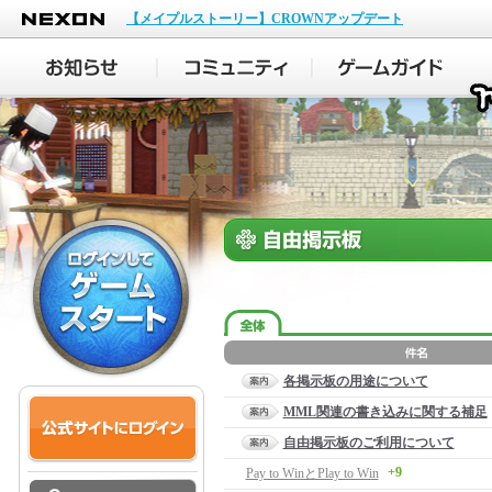
NEXON
【メイプルストーリー】CROWNアップデート
各掲示板の用途について
MML関連の書き込みに関する補足
自由掲示板のご利用について
+9
Pay to WinとPlay to Win