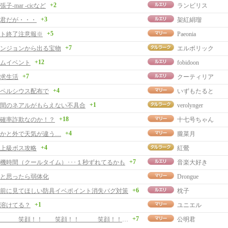
+2
子-mar -cicなど
ランビリス
+3
君だが・・・
架紅絹瑠
+5
ト終了注意報※
Paeonia
+7
ンジョンから出る宝物
エルボリック
+12
ムイベント
fobidoon
+7
求生活
クーティリア
+4
ペルシウス配布で
いずもたると
+1
間のネアルがもらえない不具合
verolynger
+18
確率詐欺なのか！？
十七号ちゃん
+4
かと外で天気が違う…
朧菜月
+4
上級ボス攻略
紅鶯
+7
機時間（クールタイム）･･･１秒ずれてるかも
音楽大好き
と思ったら弱体化
Drongue
+6
前に見てほしい防具イベポイント消失バグ対策
枕子
+1
溶けてる？
ユニエル
+7
笑顔！！ 笑顔！！ 笑顔！！ 笑顔！！！！
公明君