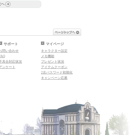
次へ
ページトップへ
サポート
マイページ
お問い合わせ
キャラクター設定
FAQ
メモ機能
不具合対応状況
プレゼント状況
アンケート
アイテムクーポン
2次パスワード初期化
キャンペーン応募