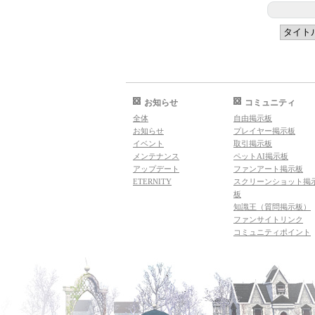
お知らせ
コミュニティ
全体
自由掲示板
お知らせ
プレイヤー掲示板
イベント
取引掲示板
メンテナンス
ペットAI掲示板
アップデート
ファンアート掲示板
ETERNITY
スクリーンショット掲
板
知識王（質問掲示板）
ファンサイトリンク
コミュニティポイント