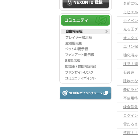
名前に拡張
ミヒエル
※イベン
光る玉ダ
オンタイ
エリン探
強化済み
注意！週
石改造 
建物のな
夢幻ラビ
再使用待
錬金強化
ログイン
雪だるま