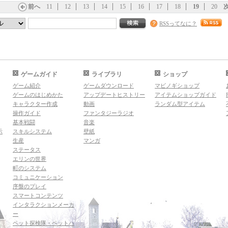
前へ
11
12
13
14
15
16
17
18
19
20
RSSってなに？
ゲームガイド
ライブラリ
ショップ
ゲーム紹介
ゲームダウンロード
マビノギショップ
ゲームのはじめかた
アップデートヒストリー
アイテムショップガイド
キャラクター作成
動画
ランダム型アイテム
操作ガイド
ファンタジーラジオ
基本戦闘
音楽
示
スキルシステム
壁紙
生産
マンガ
ステータス
エリンの世界
町のシステム
コミュニケーション
序盤のプレイ
スマートコンテンツ
インタラクションメーカ
ー
ペット探検隊・ペットハ