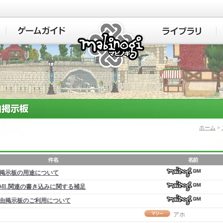
マビノギ
ホーム
>
掲示板の用途について
ML関連の書き込みに関する補足
由掲示板のご利用について
アホ