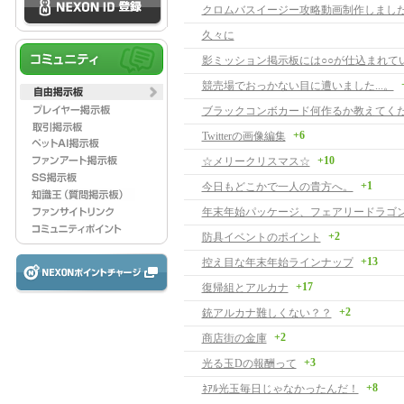
クロムバスイージー攻略動画制作しまし
久々に
影ミッション掲示板には○○が仕込まれて
競売場でおっかない目に遭いました...。
ブラックコンボカード何作るか教えてく
+6
Twitterの画像編集
+10
☆メリークリスマス☆
+1
今日もどこかで一人の貴方へ。
年末年始パッケージ、フェアリードラゴ
+2
防具イベントのポイント
+13
控え目な年末年始ラインナップ
+17
復帰組とアルカナ
+2
銃アルカナ難しくない？？
+2
商店街の金庫
+3
光る玉Dの報酬って
+8
ﾈｱﾙ光玉毎日じゃなかったんだ！