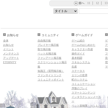
前へ
11
12
13
お知らせ
コミュニティ
ゲームガイド
全体
自由掲示板
ゲーム紹介
ゲ
お知らせ
プレイヤー掲示板
ゲームのはじめかた
ア
イベント
取引掲示板
キャラクター作成
動
メンテナンス
ペットAI掲示板
操作ガイド
フ
アップデート
ファンアート掲示板
基本戦闘
音
ETERNITY
スクリーンショット掲示
スキルシステム
壁
板
生産
マ
知識王（質問掲示板）
ステータス
ファンサイトリンク
エリンの世界
コミュニティポイント
町のシステム
コミュニケーション
序盤のプレイ
スマートコンテンツ
インタラクションメーカ
ー
ペット探検隊・ペットハ