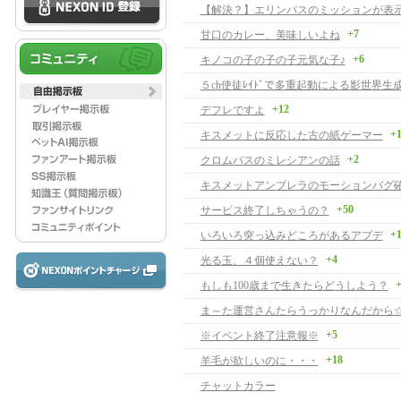
+7
甘口のカレー、美味しいよね
+6
キノコの子の子の子元気な子♪
５ch使徒ﾚｲﾄﾞで多重起動による影世界生
+12
デフレですよ
+
キスメットに反応した古の紙ゲーマー
+2
クロムバスのミレシアンの話
キスメットアンブレラのモーションバグ
+50
サービス終了しちゃうの？
+
いろいろ突っ込みどころがあるアプデ
+4
光る玉、４個使えない？
+
もしも100歳まで生きたらどうしよう？
ま～た運営さんたらうっかりなんだから
+5
※イベント終了注意報※
+18
羊毛が欲しいのに・・・
チャットカラー