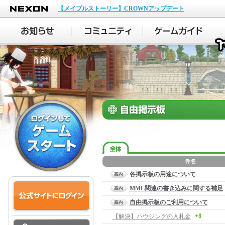
NEXON
【メイプルストーリー】CROWNアップデート
各掲示板の用途について
MML関連の書き込みに関する補足
自由掲示板のご利用について
+8
【解決】ハウジングの入札金