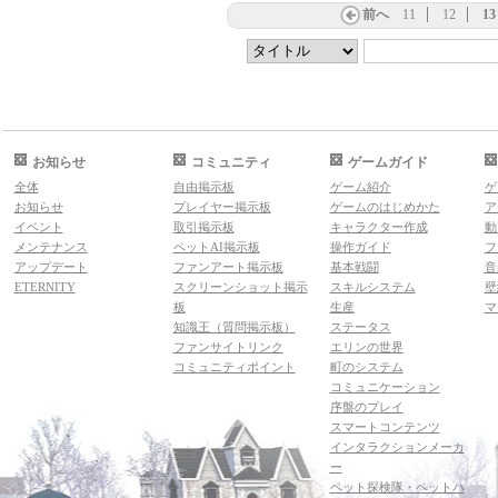
前へ
11
12
13
お知らせ
コミュニティ
ゲームガイド
全体
自由掲示板
ゲーム紹介
ゲ
お知らせ
プレイヤー掲示板
ゲームのはじめかた
ア
イベント
取引掲示板
キャラクター作成
動
メンテナンス
ペットAI掲示板
操作ガイド
フ
アップデート
ファンアート掲示板
基本戦闘
音
ETERNITY
スクリーンショット掲示
スキルシステム
壁
板
生産
マ
知識王（質問掲示板）
ステータス
ファンサイトリンク
エリンの世界
コミュニティポイント
町のシステム
コミュニケーション
序盤のプレイ
スマートコンテンツ
インタラクションメーカ
ー
ペット探検隊・ペットハ