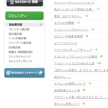
トレジャーダンジョンについて
+7
私がバンホールで苦悩する事。
+2
童謡「山のクモさん」
+3
ネアルの消費順
+4
フォビドゥンアルケミスト
+8
ログイン不能多発事態
エイプリルフール
+1
ファーガス ｷﾀ――(ﾟ∀ﾟ)――!!
+9
エタニティプロジェクトへの期待
+14
アルビハード入口のunkoさん達
【赤ちゃん恐竜を～】のクエ、来ています
あれから…。
+3
エアレンの場所について
+8
追加装備スロット券
アカウントを乗っ取られておりました…
+5
赤ちゃん恐竜って？