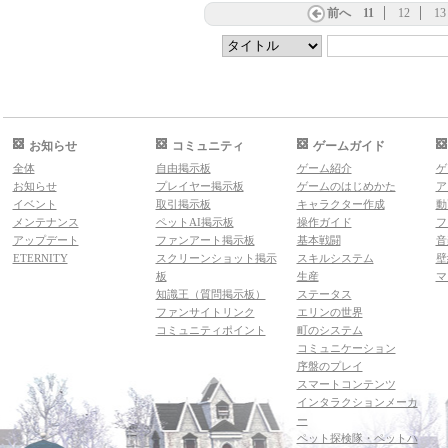
前へ
11
12
13
お知らせ
コミュニティ
ゲームガイド
全体
自由掲示板
ゲーム紹介
ゲ
お知らせ
プレイヤー掲示板
ゲームのはじめかた
ア
イベント
取引掲示板
キャラクター作成
動
メンテナンス
ペットAI掲示板
操作ガイド
フ
アップデート
ファンアート掲示板
基本戦闘
音
ETERNITY
スクリーンショット掲示
スキルシステム
壁
板
生産
マ
知識王（質問掲示板）
ステータス
ファンサイトリンク
エリンの世界
コミュニティポイント
町のシステム
コミュニケーション
序盤のプレイ
スマートコンテンツ
インタラクションメーカ
ー
ペット探検隊・ペットハ