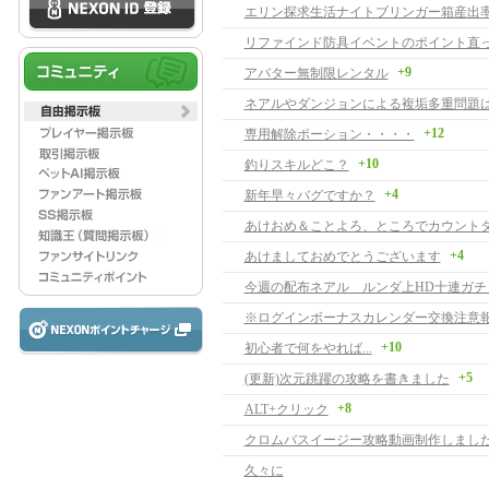
エリン探求生活ナイトブリンガー箱産出
リファインド防具イベントのポイント直
+9
アバター無制限レンタル
+12
専用解除ポーション・・・・
+10
釣りスキルどこ？
+4
新年早々バグですか？
+4
あけましておめでとうございます
今週の配布ネアル ルンダ上HD十連ガチ
※ログインボーナスカレンダー交換注意
+10
初心者で何をやれば...
+5
(更新)次元跳躍の攻略を書きました
+8
ALT+クリック
クロムバスイージー攻略動画制作しまし
久々に