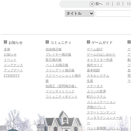
前へ
11
12
13
お知らせ
コミュニティ
ゲームガイド
全体
自由掲示板
ゲーム紹介
ゲ
お知らせ
プレイヤー掲示板
ゲームのはじめかた
ア
イベント
取引掲示板
キャラクター作成
動
メンテナンス
ペットAI掲示板
操作ガイド
フ
アップデート
ファンアート掲示板
基本戦闘
音
ETERNITY
スクリーンショット掲示
スキルシステム
壁
板
生産
マ
知識王（質問掲示板）
ステータス
ファンサイトリンク
エリンの世界
コミュニティポイント
町のシステム
コミュニケーション
序盤のプレイ
スマートコンテンツ
インタラクションメーカ
ー
ペット探検隊・ペットハ