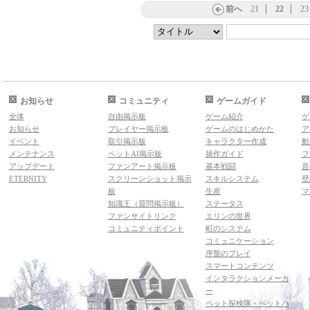
前へ
21
22
23
お知らせ
コミュニティ
ゲームガイド
全体
自由掲示板
ゲーム紹介
ゲ
お知らせ
プレイヤー掲示板
ゲームのはじめかた
ア
イベント
取引掲示板
キャラクター作成
動
メンテナンス
ペットAI掲示板
操作ガイド
フ
アップデート
ファンアート掲示板
基本戦闘
音
ETERNITY
スクリーンショット掲示
スキルシステム
壁
板
生産
マ
知識王（質問掲示板）
ステータス
ファンサイトリンク
エリンの世界
コミュニティポイント
町のシステム
コミュニケーション
序盤のプレイ
スマートコンテンツ
インタラクションメーカ
ー
ペット探検隊・ペットハ