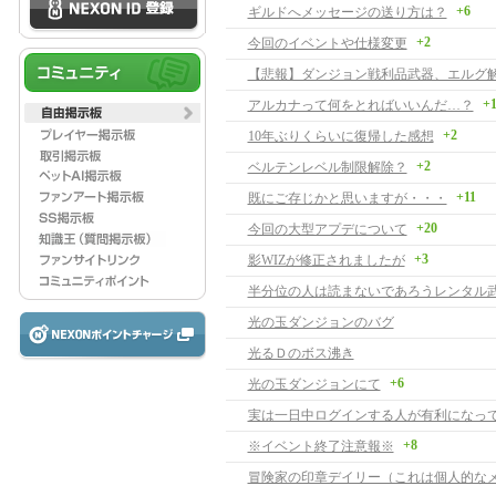
+6
ギルドへメッセージの送り方は？
+2
今回のイベントや仕様変更
【悲報】ダンジョン戦利品武器、エルグ
+
アルカナって何をとればいいんだ…？
+2
10年ぶりくらいに復帰した感想
+2
ベルテンレベル制限解除？
+11
既にご存じかと思いますが・・・
+20
今回の大型アプデについて
+3
影WIZが修正されましたが
半分位の人は読まないであろうレンタル
光の玉ダンジョンのバグ
光るＤのボス沸き
+6
光の玉ダンジョンにて
実は一日中ログインする人が有利になっ
+8
※イベント終了注意報※
冒険家の印章デイリー（これは個人的な