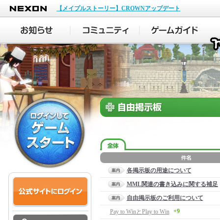
NEXON
【メイプルストーリー】CROWNアップデート
各掲示板の用途について
MML関連の書き込みに関する補足
自由掲示板のご利用について
+9
Pay to WinとPlay to Win