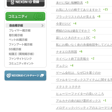
+3
未だに悩む報酬防具
+15
お気に入りの椅子てありますか？
+8
ブラックリストの人が見える
+4
今更だけど
+5
樽鯖の2chは健在ですか？
+1
寂しいときのチャットDC
+6
ナオエロ共和国
+2
※イベント終了注意報※
+4
デュクシ
ゲーム会社は、なぜ口を塞ぐのか
ヴァルキリーボックスアイテムに関する
ドテトテ トテチチ
ヒューリーファイターの良いところ
+1
アルカナの炎の結び選択ボックス