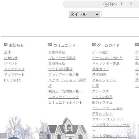
前へ
1
2
お知らせ
コミュニティ
ゲームガイド
全体
自由掲示板
ゲーム紹介
ゲ
お知らせ
プレイヤー掲示板
ゲームのはじめかた
ア
イベント
取引掲示板
キャラクター作成
動
メンテナンス
ペットAI掲示板
操作ガイド
フ
アップデート
ファンアート掲示板
基本戦闘
音
ETERNITY
スクリーンショット掲示
スキルシステム
壁
板
生産
マ
知識王（質問掲示板）
ステータス
ファンサイトリンク
エリンの世界
コミュニティポイント
町のシステム
コミュニケーション
序盤のプレイ
スマートコンテンツ
インタラクションメーカ
ー
ペット探検隊・ペットハ