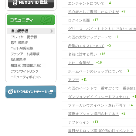
+4
エンチャントについて
+7
初心者として復帰したんですが
+17
ログイン画面
グリニス「バイトもまともにできないの
+1
今回の大型アップデートで
+5
希望のエキスについて
+16
名前に対する思い
+19
また…金策が…
+3
ホームページのショップについて
+11
アプデ
今回のイベントで一番すごくて一番失敗
+
ダンジョンガイド（シードフィナハ）
+4
ファーガシウスイベント進行不可？
+2
等級オプション適用されてる？
+13
テフドゥイン
毎日がドロップ率1000倍の虹イベント？