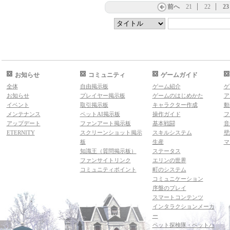
前へ
21
22
23
お知らせ
コミュニティ
ゲームガイド
全体
自由掲示板
ゲーム紹介
ゲ
お知らせ
プレイヤー掲示板
ゲームのはじめかた
ア
イベント
取引掲示板
キャラクター作成
動
メンテナンス
ペットAI掲示板
操作ガイド
フ
アップデート
ファンアート掲示板
基本戦闘
音
ETERNITY
スクリーンショット掲示
スキルシステム
壁
板
生産
マ
知識王（質問掲示板）
ステータス
ファンサイトリンク
エリンの世界
コミュニティポイント
町のシステム
コミュニケーション
序盤のプレイ
スマートコンテンツ
インタラクションメーカ
ー
ペット探検隊・ペットハ