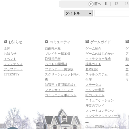
前へ
11
12
13
お知らせ
コミュニティ
ゲームガイド
全体
自由掲示板
ゲーム紹介
ゲ
お知らせ
プレイヤー掲示板
ゲームのはじめかた
ア
イベント
取引掲示板
キャラクター作成
動
メンテナンス
ペットAI掲示板
操作ガイド
フ
アップデート
ファンアート掲示板
基本戦闘
音
ETERNITY
スクリーンショット掲示
スキルシステム
壁
板
生産
マ
知識王（質問掲示板）
ステータス
ファンサイトリンク
エリンの世界
コミュニティポイント
町のシステム
コミュニケーション
序盤のプレイ
スマートコンテンツ
インタラクションメーカ
ー
ペット探検隊・ペットハ