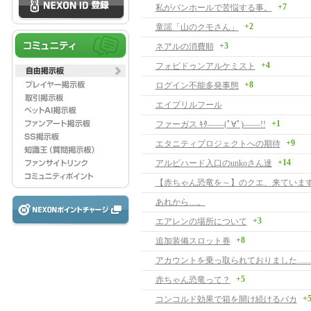
+7
私がバンホールで苦悩する事。
+2
童謡「山のクモさん」
+3
ネアルの消費順
+4
フォビドゥンアルケミスト
+8
ログイン不能多発事態
エイプリルフール
+1
ファーガス ｷﾀ――(ﾟ∀ﾟ)――!!
+9
エタニティプロジェクトへの期待
+14
アルビハード入口のunkoさん達
【赤ちゃん恐竜を～】のクエ、来ています
あれから…。
+3
エアレンの場所について
+8
追加装備スロット券
アカウントを乗っ取られておりました…
+5
赤ちゃん恐竜って？
+
コンコルド効果で箱を開け続けるバカ