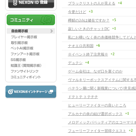
+4
ブラックリストの人が見える
+3
今更だけど
+5
樽鯖の2chは健在ですか？
+1
寂しいときのチャットDC
+6
ナオエロ共和国
+2
※イベント終了注意報※
+4
デュクシ
ゲーム会社は、なぜ口を塞ぐのか
ヴァルキリーボックスアイテムに関する
ベテラン層に聞く新職業について(意見感謝
ドテトテ トテチチ
ヒューリーファイターの良いところ
+1
アルカナの炎の結び選択ボックス
+2
フューリーファイター習得クエスト