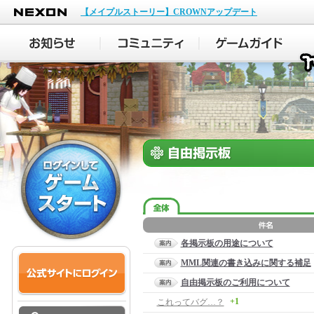
NEXON
【メイプルストーリー】CROWNアップデート
各掲示板の用途について
MML関連の書き込みに関する補足
自由掲示板のご利用について
+1
これってバグ…？