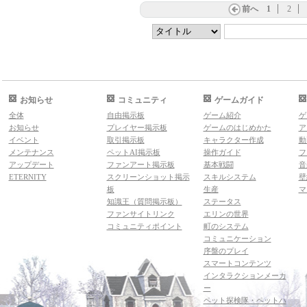
前へ
1
2
お知らせ
コミュニティ
ゲームガイド
全体
自由掲示板
ゲーム紹介
ゲ
お知らせ
プレイヤー掲示板
ゲームのはじめかた
ア
イベント
取引掲示板
キャラクター作成
動
メンテナンス
ペットAI掲示板
操作ガイド
フ
アップデート
ファンアート掲示板
基本戦闘
音
ETERNITY
スクリーンショット掲示
スキルシステム
壁
板
生産
マ
知識王（質問掲示板）
ステータス
ファンサイトリンク
エリンの世界
コミュニティポイント
町のシステム
コミュニケーション
序盤のプレイ
スマートコンテンツ
インタラクションメーカ
ー
ペット探検隊・ペットハ