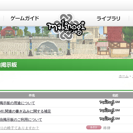
マビノギ
ホーム
>
掲示板の用途について
ML関連の書き込みに関する補足
由掲示板のご利用について
りの椅子てありますか？
柊律