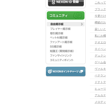
これって
ブラック
今更だけ
樽鯖の2
寂しいと
ナオエロ
※イベン
デュクシ
ゲーム会
ヴァルキ
ベテラン
ドテトテ
ヒューリ
アルカナ