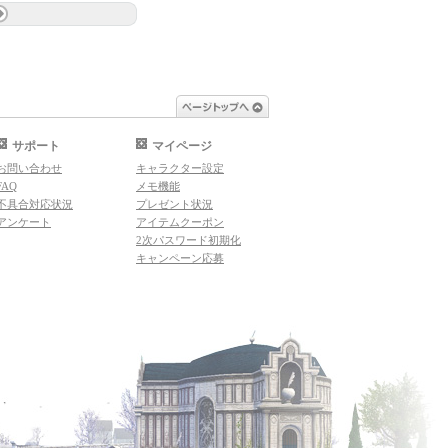
ページトップへ
サポート
マイページ
お問い合わせ
キャラクター設定
FAQ
メモ機能
不具合対応状況
プレゼント状況
アンケート
アイテムクーポン
2次パスワード初期化
キャンペーン応募