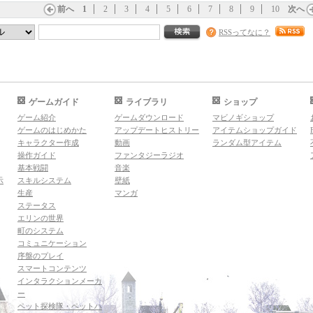
前へ
1
2
3
4
5
6
7
8
9
10
次へ
RSSってなに？
ゲームガイド
ライブラリ
ショップ
ゲーム紹介
ゲームダウンロード
マビノギショップ
ゲームのはじめかた
アップデートヒストリー
アイテムショップガイド
キャラクター作成
動画
ランダム型アイテム
操作ガイド
ファンタジーラジオ
基本戦闘
音楽
示
スキルシステム
壁紙
生産
マンガ
ステータス
エリンの世界
町のシステム
コミュニケーション
序盤のプレイ
スマートコンテンツ
インタラクションメーカ
ー
ペット探検隊・ペットハ