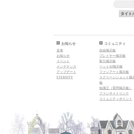
お知らせ
コミュニティ
全体
自由掲示板
お知らせ
プレイヤー掲示板
イベント
取引掲示板
メンテナンス
ペットAI掲示板
アップデート
ファンアート掲示板
ETERNITY
スクリーンショット掲
板
知識王（質問掲示板）
ファンサイトリンク
コミュニティポイント