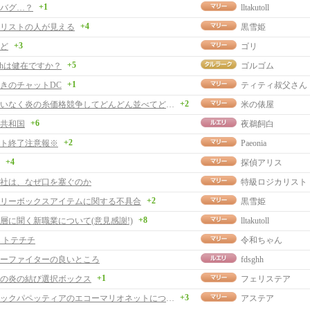
+1
バグ…？
lltakutoll
+4
リストの人が見える
黒雪姫
+3
ど
ゴリ
+5
chは健在ですか？
ゴルゴム
+1
きのチャットDC
ティティ叔父さん
+2
私にお構いなく炎の糸価格競争してどんどん並べてどうぞ。
米の俵屋
+6
共和国
夜鵜飼白
+2
ト終了注意報※
Paeonia
+4
探偵アリス
社は、なぜ口を塞ぐのか
特級ロジカリスト
+2
リーボックスアイテムに関する不具合
黒雪姫
+8
層に聞く新職業について(意見感謝!)
lltakutoll
 トテチチ
令和ちゃん
ーファイターの良いところ
fdsghh
+1
の炎の結び選択ボックス
フェリステア
+3
メロディックパペッティアのエコーマリオネットについて
アステア