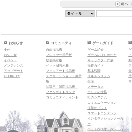
前へ
お知らせ
コミュニティ
ゲームガイド
全体
自由掲示板
ゲーム紹介
ゲ
お知らせ
プレイヤー掲示板
ゲームのはじめかた
ア
イベント
取引掲示板
キャラクター作成
動
メンテナンス
ペットAI掲示板
操作ガイド
フ
アップデート
ファンアート掲示板
基本戦闘
音
ETERNITY
スクリーンショット掲示
スキルシステム
壁
板
生産
マ
知識王（質問掲示板）
ステータス
ファンサイトリンク
エリンの世界
コミュニティポイント
町のシステム
コミュニケーション
序盤のプレイ
スマートコンテンツ
インタラクションメーカ
ー
ペット探検隊・ペットハ