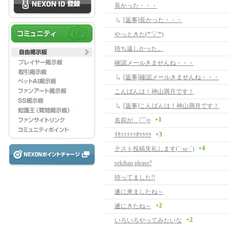
長かった・・・
[返事]長かった・・・
やっときた(*'▽'*)
待ち遠しかった。
確認メールきませんね・・・
[返事]確認メールきませんね・・・
こんばんは！神山満月です！
[返事]こんばんは！神山満月です！
+1
名前が＿|￣|○
ｲﾔｧｧｧｧｧﾎｩｩｩｩ
+3
+4
テスト投稿失礼します(´･ω･`)
sekihan please?
待ってました!!
遂に来ましたね～
+2
遂にきたね～
+2
いろいろやってみたいな